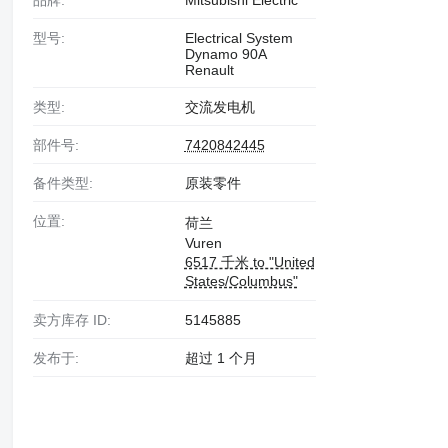
品牌:
Mitsubishi Electric
型号:
Electrical System
Dynamo 90A
Renault
类型:
交流发电机
部件号:
7420842445
备件类型:
原装零件
位置:
荷兰
Vuren
6517 千米 to "United
States/Columbus"
卖方库存 ID:
5145885
发布于:
超过 1 个月