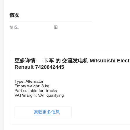
情况
情况:
旧
更多详情 — 卡车 的 交流发电机 Mitsubishi Electric 
Renault 7420842445
Type: Alternator
Empty weight: 8 kg
Part suitable for: trucks
VAT/margin: VAT qualifying
索取更多信息