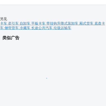
另见
卡车
牵引车
自卸车
平板卡车
带挂钩升降式装卸车
厢式货车
底盘卡
车
侧帘货车
冷藏车
长途公共汽车
垃圾运输车
类似广告