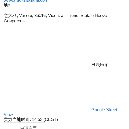
www.trucksitaliana.com
地址
意大利, Veneto, 36016, Vicenza, Thiene, Statale Nuova
Gasparona
显示地图
Google Street
View
卖方当地时间: 14:52 (CEST)
申请会面