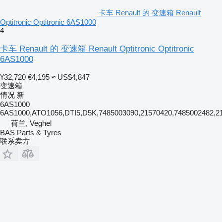
卡车 Renault 的 变速箱 Renault
Optitronic Optitronic 6AS1000
4
卡车 Renault 的 变速箱 Renault Optitronic Optitronic
6AS1000
¥32,720
€4,195
≈ US$4,847
变速箱
情况
新
6AS1000
6AS1000,ATO1056,DTI5,D5K,7485003090,21570420,7485002482,2
荷兰, Veghel
BAS Parts & Tyres
联系卖方