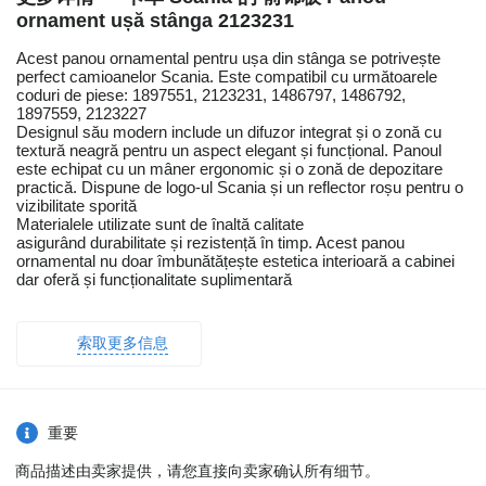
ornament ușă stânga 2123231
Acest panou ornamental pentru ușa din stânga se potrivește
perfect camioanelor Scania. Este compatibil cu următoarele
coduri de piese: 1897551, 2123231, 1486797, 1486792,
1897559, 2123227
Designul său modern include un difuzor integrat și o zonă cu
textură neagră pentru un aspect elegant și funcțional. Panoul
este echipat cu un mâner ergonomic și o zonă de depozitare
practică. Dispune de logo-ul Scania și un reflector roșu pentru o
vizibilitate sporită
Materialele utilizate sunt de înaltă calitate
asigurând durabilitate și rezistență în timp. Acest panou
ornamental nu doar îmbunătățește estetica interioară a cabinei
dar oferă și funcționalitate suplimentară
索取更多信息
重要
商品描述由卖家提供，请您直接向卖家确认所有细节。