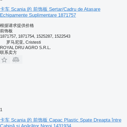
卡车 Scania 的 前饰板 Sertar/Cadru de Atașare
Echipamente Suplimentare 1871757
根据请求提供价格
前饰板
1871757, 1871754, 1525287, 1522543
罗马尼亚, Cristesti
ROYAL DRU AGRO S.R.L.
联系卖方
1
卡车 Scania 的 前饰板 Capac Plastic Spate Dreapta între
Cabină și Apărător Noroi 1431934