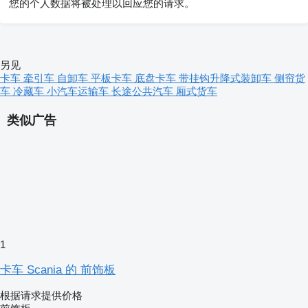
您的个人数据将被处理以回应您的请求。
另见
卡车
牵引车
自卸车
平板卡车
底盘卡车
带挂钩升降式装卸车
侧帘货
车
冷藏车
小汽车运输车
长途公共汽车
厢式货车
类似广告
1
卡车 Scania 的 前饰板
根据请求提供价格