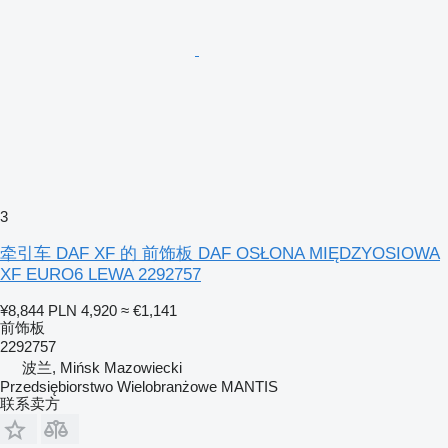
3
牵引车 DAF XF 的 前饰板 DAF OSŁONA MIĘDZYOSIOWA
XF EURO6 LEWA 2292757
¥8,844
PLN 4,920
≈ €1,141
前饰板
2292757
波兰, Mińsk Mazowiecki
Przedsiębiorstwo Wielobranżowe MANTIS
联系卖方