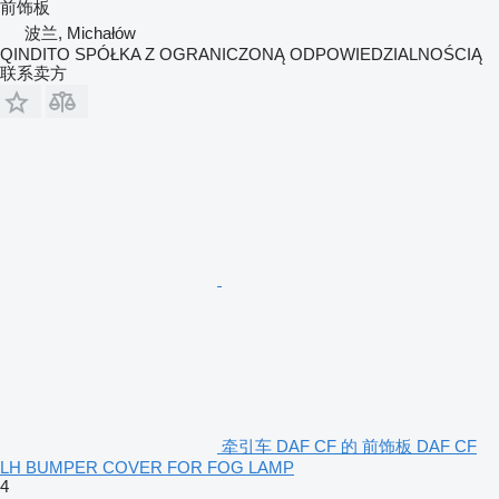
前饰板
波兰, Michałów
QINDITO SPÓŁKA Z OGRANICZONĄ ODPOWIEDZIALNOŚCIĄ
联系卖方
牵引车 DAF CF 的 前饰板 DAF CF
LH BUMPER COVER FOR FOG LAMP
4