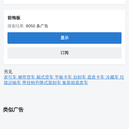
前饰板
搜索结果:
8050 条广告
显示
订阅
另见
牵引车
侧帘货车
厢式货车
平板卡车
自卸车
底盘卡车
冷藏车
垃
圾运输车
带挂钩升降式装卸车
集装箱底盘车
类似广告