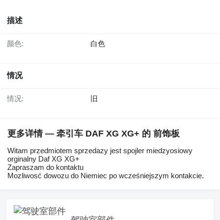
描述
颜色:
白色
情况
情况:
旧
更多详情 — 牵引车 DAF XG XG+ 的 前饰板
Witam przedmiotem sprzedazy jest spojler miedzyosiowy
orginalny Daf XG XG+
Zapraszam do kontaktu
Mozliwosć dowozu do Niemiec po wcześniejszym kontakcie.