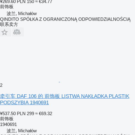
¥269.60
PLN 150
≈ €34.77
前饰板
波兰, Michałów
QINDITO SPÓŁKA Z OGRANICZONĄ ODPOWIEDZIALNOŚCIĄ
联系卖方
2
牵引车 DAF 106 的 前饰板 LISTWA NAKŁADKA PLASTIK
PODSZYBIA 1940691
¥537.50
PLN 299
≈ €69.32
前饰板
1940691
波兰, Michałów