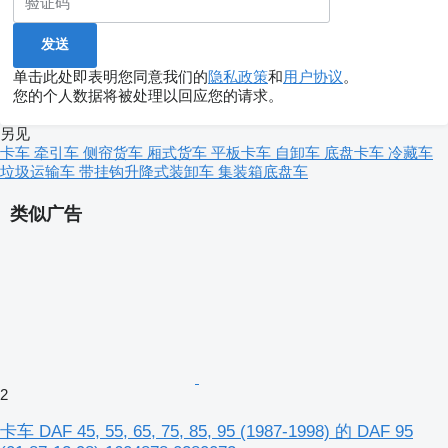
单击此处即表明您同意我们的
隐私政策
和
用户协议
。
您的个人数据将被处理以回应您的请求。
另见
卡车
牵引车
侧帘货车
厢式货车
平板卡车
自卸车
底盘卡车
冷藏车
垃圾运输车
带挂钩升降式装卸车
集装箱底盘车
类似广告
2
卡车 DAF 45, 55, 65, 75, 85, 95 (1987-1998) 的 DAF 95