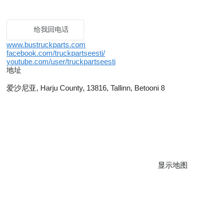
给我回电话
www.bustruckparts.com
facebook.com/truckpartseesti/
youtube.com/user/truckpartseesti
地址
爱沙尼亚, Harju County, 13816, Tallinn, Betooni 8
显示地图