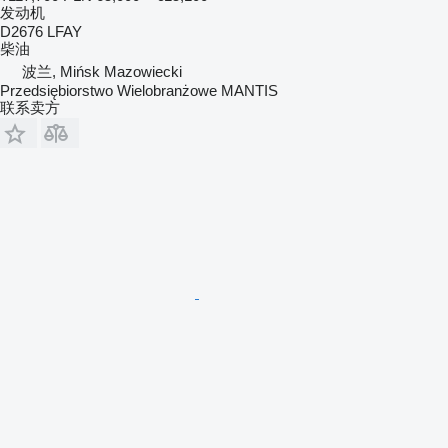
发动机
D2676 LFAY
柴油
波兰, Mińsk Mazowiecki
Przedsiębiorstwo Wielobranżowe MANTIS
联系卖方