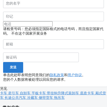
请检查号码：您必须指定国际格式的电话号码，而且指定国家代
码。
不在这个国家开展业务
单击此处即表明您同意我们的
隐私政策
和
用户协议
。
您的个人数据将被处理以回应您的请求。
另见
卡车
牵引车
自卸车
平板卡车
带挂钩升降式装卸车
底盘卡车
厢式货
车
长途公共汽车
冷藏车
侧帘货车
拖吊车