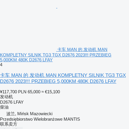
卡车 MAN 的 发动机 MAN
KOMPLETNY SILNIK TG3 TGX D2676 2023!!! PRZEBIEG
5,000KM 480K D2676 LFAY
4
卡车 MAN 的 发动机 MAN KOMPLETNY SILNIK TG3 TGX
D2676 2023!!! PRZEBIEG 5,000KM 480K D2676 LFAY
¥117,700
PLN 65,000
≈ €15,100
发动机
D2676 LFAY
柴油
波兰, Mińsk Mazowiecki
Przedsiębiorstwo Wielobranżowe MANTIS
联系卖方