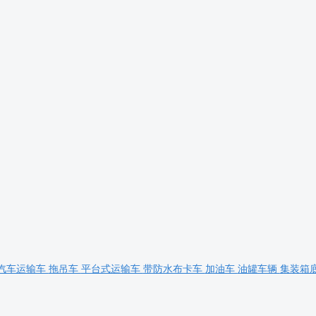
汽车运输车
拖吊车
平台式运输车
带防水布卡车
加油车
油罐车辆
集装箱