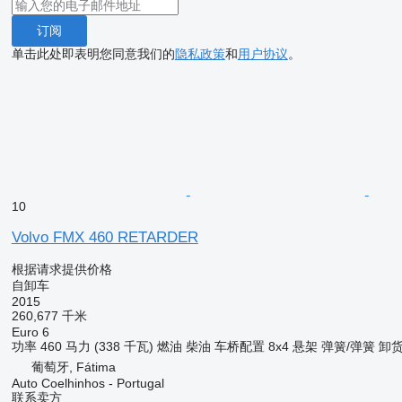
订阅
单击此处即表明您同意我们的
隐私政策
和
用户协议
。
10
Volvo FMX 460 RETARDER
根据请求提供价格
自卸车
2015
260,677 千米
Euro 6
功率
460 马力 (338 千瓦)
燃油
柴油
车桥配置
8x4
悬架
弹簧/弹簧
卸
葡萄牙, Fátima
Auto Coelhinhos - Portugal
联系卖方