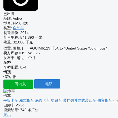
已出售
品牌:
Volvo
型号:
FMX 420
类型:
自卸车
制造年份:
2014
英里里程:
541,390 千米
毛重:
32,000 千克
位置:
葡萄牙
AGUIM
6129 千米 to "United States/Columbus"
卖方库存 ID:
1749325
发布于:
超过 1 个月
车桥
车桥配置:
8x4
情况
情况:
旧
电话
写消息
卡车
平板卡车
厢式货车
底盘卡车
冷藏车
带挂钩升降式装卸车
侧帘货车
小
自卸车 Volvo
搜索结果:
749 条广告
显示