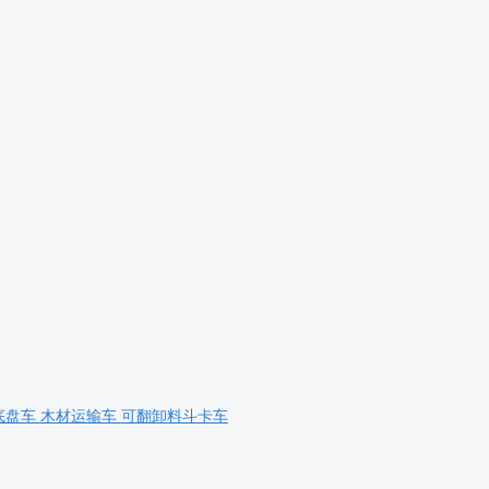
底盘车
木材运输车
可翻卸料斗卡车