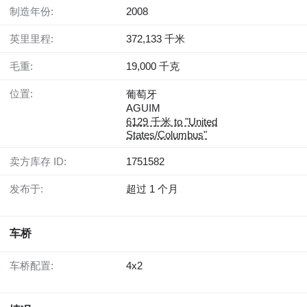
制造年份:
2008
英里里程:
372,133 千米
毛重:
19,000 千克
位置:
葡萄牙
AGUIM
6129 千米 to "United
States/Columbus"
卖方库存 ID:
1751582
发布于:
超过 1 个月
车桥
车桥配置:
4x2