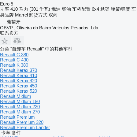
Euro 5
功率
410 马力 (301 千瓦)
燃油
柴油
车桥配置
6x4
悬架
弹簧/弹簧
车
身品牌
Marrel
卸货方式
双向
葡萄牙
OBVP , Oliveira do Bairro Veículos Pesados, Lda.
联系卖方
分类 "自卸车 Renault" 中的其他车型
Renault C 380
Renault C 430
Renault K 380
Renault Kerax 370
Renault Kerax 410
Renault Kerax 420
Renault Kerax 450
Renault Kerax 520
Renault Midlum
Renault Midlum 180
Renault Midlum 220
Renault Midlum 270
Renault Premium
Renault Premium 320
Renault Premium Lander
卡车 备件