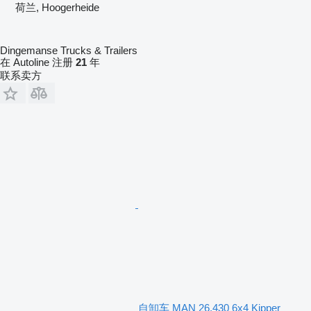
荷兰, Hoogerheide
Dingemanse Trucks & Trailers
在 Autoline 注册
21
年
联系卖方
自卸车 MAN 26.430 6x4 Kipper