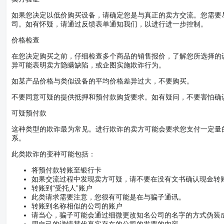
如果您决定以低价购买设备，请确定您是与真正的卖方交流。您需要
司。如有怀疑，请通过反馈表单通知我们，以进行进一步控制。
价格检查
在您决定购买之前，仔细检查多个商品的销售报价，了解您所选择的
异可能表明卖方隐瞒缺陷，或企图实施欺诈行为。
如某产品价格与类似设备的平均价格差异过大，不要购买。
不要同意可疑的提供抵押和预付款购货要求。如有疑问，不要害怕确
可疑预付款
这种类型的欺诈最为常见。进行欺诈的卖方可能会要求您支付一定量
系。
此类欺诈的变种可能包括：
将预付款转账至银行卡
如果交流过程中发现卖方可疑，请不要在没有文书确认现金转
转账到“受托人”账户
此类请求需要注意，您很有可能是在与骗子通讯。
转账到名称相似的公司的账户
请当心，骗子可能会通过细微更改知名公司的名字的方式伪装
用自己的详情替代真实存在的公司的发票的内容