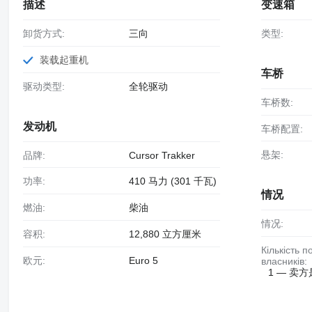
描述
变速箱
卸货方式:
三向
类型:
装载起重机
车桥
驱动类型:
全轮驱动
车桥数:
发动机
车桥配置:
悬架:
品牌:
Cursor Trakker
功率:
410 马力 (301 千瓦)
情况
燃油:
柴油
情况:
容积:
12,880 立方厘米
Кількість попередніх
欧元:
Euro 5
власників:
1 — 卖