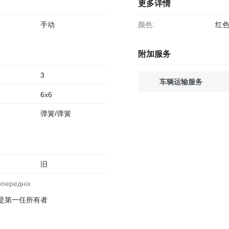
更多详情
手动
颜色:
红
附加服务
3
车辆运输服务
6x6
弹簧/弹簧
旧
方是第一任所有者