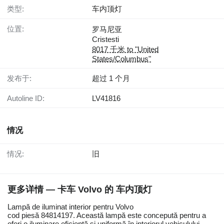
类型:
车内顶灯
位置:
罗马尼亚
Cristesti
8017 千米 to "United
States/Columbus"
发布于:
超过 1 个月
Autoline ID:
LV41816
情况
情况:
旧
更多详情 — 卡车 Volvo 的 车内顶灯
Lampă de iluminat interior pentru Volvo
cod piesă 84814197. Această lampă este concepută pentru a
oferi o iluminare eficientă și uniformă în interiorul vehiculului