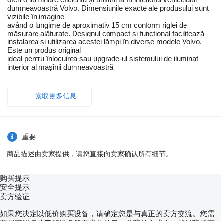
dumneavoastră Volvo. Dimensiunile exacte ale produsului sunt
vizibile în imagine
având o lungime de aproximativ 15 cm conform riglei de
măsurare alăturate. Designul compact și funcțional facilitează
instalarea și utilizarea acestei lămpi în diverse modele Volvo.
Este un produs original
ideal pentru înlocuirea sau upgrade-ul sistemului de iluminat
interior al mașinii dumneavoastră
索取更多信息
重要
商品描述由卖家提供，请您直接向卖家确认所有细节。
购买提示
安全提示
卖方验证
如果您决定以低价购买设备，请确定您是与真正的卖方交流。您需