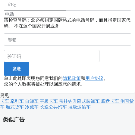
请检查号码：您必须指定国际格式的电话号码，而且指定国家代
码。
不在这个国家开展业务
单击此处即表明您同意我们的
隐私政策
和
用户协议
。
您的个人数据将被处理以回应您的请求。
另见
卡车
牵引车
自卸车
平板卡车
带挂钩升降式装卸车
底盘卡车
侧帘货
车
厢式货车
冷藏车
长途公共汽车
垃圾运输车
类似广告