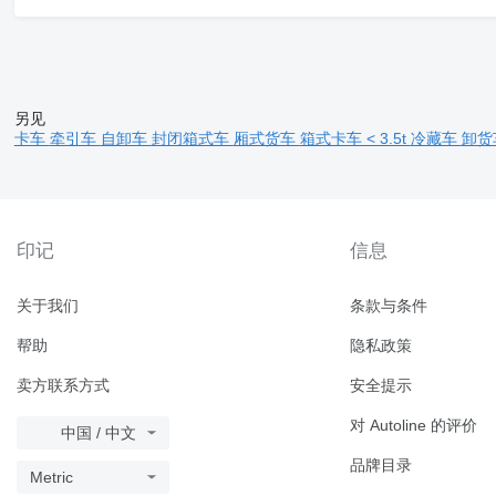
另见
卡车
牵引车
自卸车
封闭箱式车
厢式货车
箱式卡车 < 3.5t
冷藏车
卸货车
印记
信息
关于我们
条款与条件
帮助
隐私政策
卖方联系方式
安全提示
对 Autoline 的评价
中国 / 中文
品牌目录
Metric