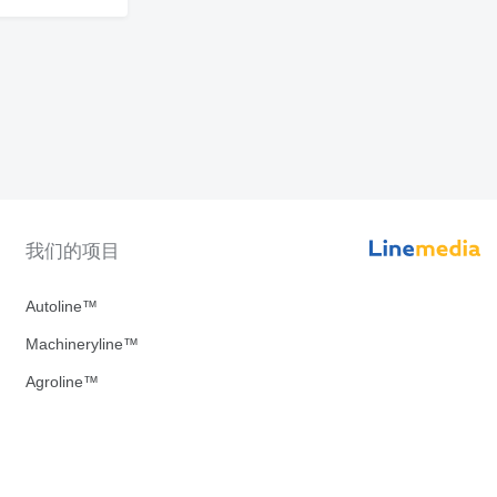
我们的项目
Autoline™
Machineryline™
Agroline™