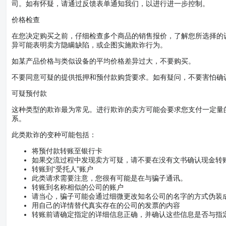
司。如有怀疑，请通过反馈表单通知我们，以进行进一步控制。
价格检查
在您决定购买之前，仔细检查多个商品的销售报价，了解您所选择的
异可能表明卖方隐瞒缺陷，或企图实施欺诈行为。
如某产品价格与类似设备的平均价格差异过大，不要购买。
不要同意可疑的提供抵押和预付款购货要求。如有疑问，不要害怕确
可疑预付款
这种类型的欺诈最为常见。进行欺诈的卖方可能会要求您支付一定量
系。
此类欺诈的变种可能包括：
将预付款转账至银行卡
如果交流过程中发现卖方可疑，请不要在没有文书确认现金转
转账到“受托人”账户
此类请求需要注意，您很有可能是在与骗子通讯。
转账到名称相似的公司的账户
请当心，骗子可能会通过细微更改知名公司的名字的方式伪装
用自己的详情替代真实存在的公司的发票的内容
转账前请确定指定的详细信息正确，并确认这些信息是否与指