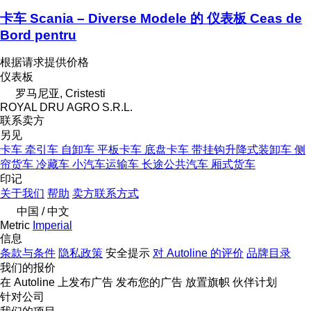
卡车 Scania – Diverse Modele 的 仪表板 Ceas de
Bord pentru
根据请求提供价格
仪表板
罗马尼亚, Cristesti
ROYAL DRU AGRO S.R.L.
联系卖方
另见
卡车
牵引车
自卸车
平板卡车
底盘卡车
带挂钩升降式装卸车
侧
帘货车
冷藏车
小汽车运输车
长途公共汽车
厢式货车
印记
关于我们
帮助
卖方联系方式
中国 / 中文
Metric
Imperial
信息
条款与条件
隐私政策
安全提示
对 Autoline 的评价
品牌目录
我们的报价
在 Autoline 上发布广告
发布您的广告
放置旗帜
伙伴计划
针对公司