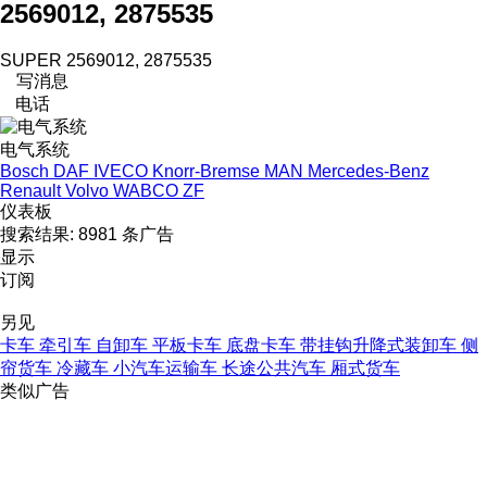
2569012, 2875535
SUPER 2569012, 2875535
写消息
电话
电气系统
Bosch
DAF
IVECO
Knorr-Bremse
MAN
Mercedes-Benz
Renault
Volvo
WABCO
ZF
仪表板
搜索结果:
8981 条广告
显示
订阅
另见
卡车
牵引车
自卸车
平板卡车
底盘卡车
带挂钩升降式装卸车
侧
帘货车
冷藏车
小汽车运输车
长途公共汽车
厢式货车
类似广告