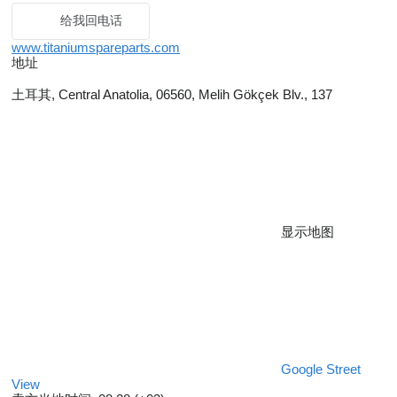
给我回电话
www.titaniumspareparts.com
地址
土耳其, Central Anatolia, 06560, Melih Gökçek Blv., 137
显示地图
Google Street
View