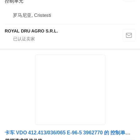
控制单元
罗马尼亚, Cristesti
ROYAL DRU AGRO S.R.L.
卡车 VDO 412.413/036/065 E-96-5 3962770 的 控制单元 Unitate de Control Limitator de Viteză Volvo 3962770-13