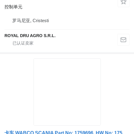
控制单元
罗马尼亚, Cristesti
ROYAL DRU AGRO S.R.L.
卡车 WABCO SCANIA Part No: 1759696, HW No: 1759698 的 控制单元 Unitate de Control ELC 027481