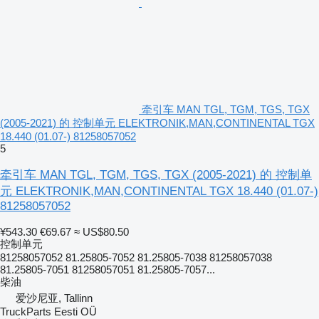
牵引车 MAN TGL, TGM, TGS, TGX
(2005-2021) 的 控制单元 ELEKTRONIK,MAN,CONTINENTAL TGX
18.440 (01.07-) 81258057052
5
牵引车 MAN TGL, TGM, TGS, TGX (2005-2021) 的 控制单
元 ELEKTRONIK,MAN,CONTINENTAL TGX 18.440 (01.07-)
81258057052
¥543.30
€69.67
≈ US$80.50
控制单元
81258057052 81.25805-7052 81.25805-7038 81258057038
81.25805-7051 81258057051 81.25805-7057...
柴油
爱沙尼亚, Tallinn
TruckParts Eesti OÜ