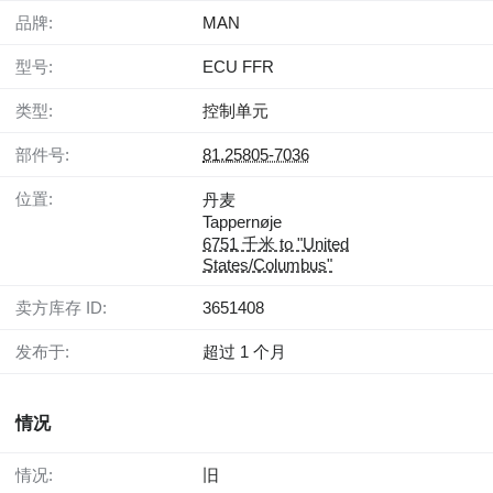
品牌:
MAN
型号:
ECU FFR
类型:
控制单元
部件号:
81.25805-7036
位置:
丹麦
Tappernøje
6751 千米 to "United
States/Columbus"
卖方库存 ID:
3651408
发布于:
超过 1 个月
情况
情况:
旧