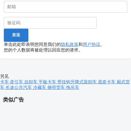
单击此处即表明您同意我们的
隐私政策
和
用户协议
。
您的个人数据将被处理以回应您的请求。
另见
卡车
牵引车
自卸车
平板卡车
带挂钩升降式装卸车
底盘卡车
厢式货
车
长途公共汽车
冷藏车
侧帘货车
拖吊车
类似广告