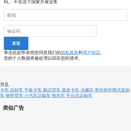
码。
不在这个国家开展业务
单击此处即表明您同意我们的
隐私政策
和
用户协议
。
您的个人数据将被处理以回应您的请求。
另见
卡车
自卸车
平板卡车
厢式货车
底盘卡车
冷藏车
带挂钩升降式装卸
车
侧帘货车
小汽车运输车
拖吊车
平台式运输车
类似广告