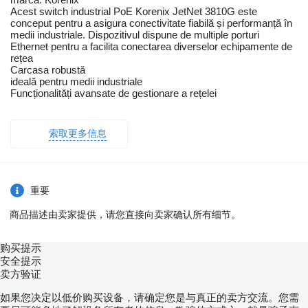
Acest switch industrial PoE Korenix JetNet 3810G este
conceput pentru a asigura conectivitate fiabilă și performanță în
medii industriale. Dispozitivul dispune de multiple porturi
Ethernet pentru a facilita conectarea diverselor echipamente de
rețea
Carcasa robustă
ideală pentru medii industriale
Funcționalități avansate de gestionare a rețelei
索取更多信息
重要
商品描述由卖家提供，请您直接向卖家确认所有细节。
购买提示
安全提示
卖方验证
如果您决定以低价购买设备，请确定您是与真正的卖方交流。您需