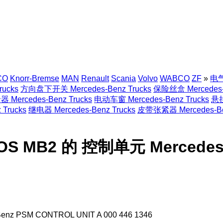
CO
Knorr-Bremse
MAN
Renault
Scania
Volvo
WABCO
ZF
»
电气
rucks
方向盘下开关 Mercedes-Benz Trucks
保险丝盒 Mercedes-B
Mercedes-Benz Trucks
电动车窗 Mercedes-Benz Trucks
悬挂
Trucks
继电器 Mercedes-Benz Trucks
皮带张紧器 Mercedes-Ben
OS MB2 的 控制单元 Mercedes
z PSM CONTROL UNIT A 000 446 1346