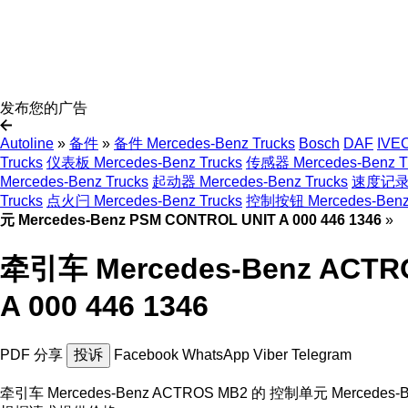
发布您的广告
Autoline
»
备件
»
备件 Mercedes-Benz Trucks
Bosch
DAF
IVE
Trucks
仪表板 Mercedes-Benz Trucks
传感器 Mercedes-Benz T
Mercedes-Benz Trucks
起动器 Mercedes-Benz Trucks
速度记录器 
Trucks
点火闩 Mercedes-Benz Trucks
控制按钮 Mercedes-Benz 
元 Mercedes-Benz PSM CONTROL UNIT A 000 446 1346
»
牵引车 Mercedes-Benz ACTR
A 000 446 1346
PDF
分享
投诉
Facebook
WhatsApp
Viber
Telegram
牵引车 Mercedes-Benz ACTROS MB2 的 控制单元 Mercedes-Ben