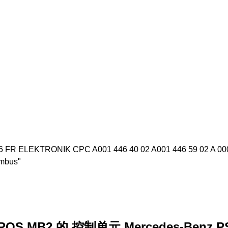
 46 FR ELEKTRONIK CPC A001 446 40 02 A001 446 59 02 A 000
umbus"
S MB2 的 控制单元 Mercedes-Benz PSM 