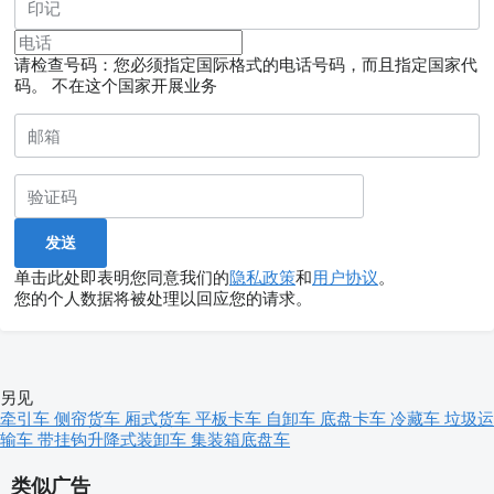
请检查号码：您必须指定国际格式的电话号码，而且指定国家代
码。
不在这个国家开展业务
单击此处即表明您同意我们的
隐私政策
和
用户协议
。
您的个人数据将被处理以回应您的请求。
另见
牵引车
侧帘货车
厢式货车
平板卡车
自卸车
底盘卡车
冷藏车
垃圾运
输车
带挂钩升降式装卸车
集装箱底盘车
类似广告