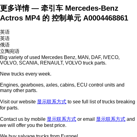
更多详情 — 牵引车 Mercedes-Benz
Actros MP4 的 控制单元 A0004468861
英语
英语
俄语
立陶宛语
Big variety of used Mercedes Benz, MAN, DAF, IVECO,
VOLVO, SCANIA, RENAULT, VOLVO truck parts.
New trucks every week.
Engines, gearboxes, axles, cabins, ECU control units and
many other parts.
Visit our website
显示联系方式
to see full list of trucks breaking
for parts.
Contact us by mobile
显示联系方式
or email
显示联系方式
and
we will offer you the best price.
We buy salvage trucks from Europe!