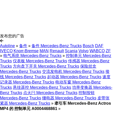
发布您的广告
Autoline
»
备件
»
备件 Mercedes-Benz Trucks
Bosch
DAF
IVECO
Knorr-Bremse
MAN
Renault
Scania
Volvo
WABCO
ZF
»
电气系统 Mercedes-Benz Trucks
»
控制单元 Mercedes-Benz
Trucks
仪表板 Mercedes-Benz Trucks
传感器 Mercedes-Benz
Trucks
方向盘下开关 Mercedes-Benz Trucks
保险丝盒
Mercedes-Benz Trucks
交流发电机 Mercedes-Benz Trucks
接
线 Mercedes-Benz Trucks
起动器 Mercedes-Benz Trucks
速度
记录器 Mercedes-Benz Trucks
电动车窗 Mercedes-Benz
Trucks
悬挂遥控 Mercedes-Benz Trucks
功率变换器 Mercedes-
Benz Trucks
点火闩 Mercedes-Benz Trucks
控制按钮
Mercedes-Benz Trucks
继电器 Mercedes-Benz Trucks
皮带张
紧器 Mercedes-Benz Trucks
»
牵引车 Mercedes-Benz Actros
MP4 的 控制单元 A0004468861
»