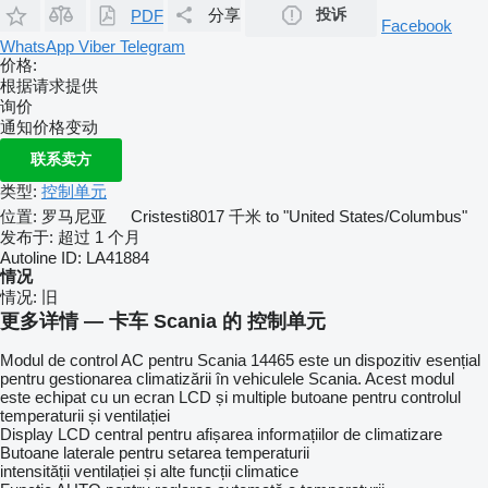
分享
投诉
PDF
Facebook
WhatsApp
Viber
Telegram
价格:
根据请求提供
询价
通知价格变动
联系卖方
类型:
控制单元
位置:
罗马尼亚
Cristesti
8017 千米 to "United States/Columbus"
发布于:
超过 1 个月
Autoline ID:
LA41884
情况
情况:
旧
更多详情 — 卡车 Scania 的 控制单元
Modul de control AC pentru Scania 14465 este un dispozitiv esențial
pentru gestionarea climatizării în vehiculele Scania. Acest modul
este echipat cu un ecran LCD și multiple butoane pentru controlul
temperaturii și ventilației
Display LCD central pentru afișarea informațiilor de climatizare
Butoane laterale pentru setarea temperaturii
intensității ventilației și alte funcții climatice