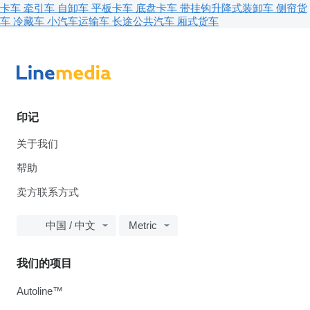
卡车
牵引车
自卸车
平板卡车
底盘卡车
带挂钩升降式装卸车
侧帘货
车
冷藏车
小汽车运输车
长途公共汽车
厢式货车
印记
关于我们
帮助
卖方联系方式
中国 / 中文
Metric
我们的项目
Autoline™