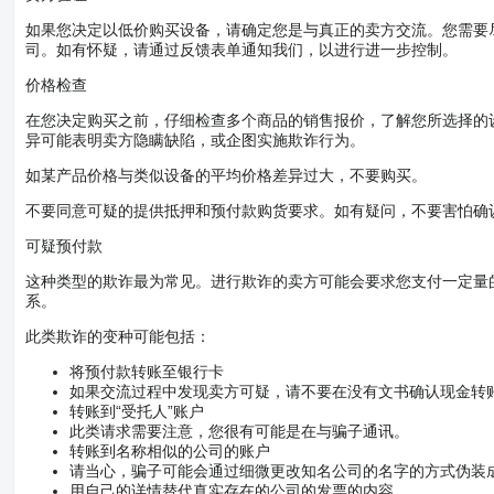
如果您决定以低价购买设备，请确定您是与真正的卖方交流。您需要
司。如有怀疑，请通过反馈表单通知我们，以进行进一步控制。
价格检查
在您决定购买之前，仔细检查多个商品的销售报价，了解您所选择的
异可能表明卖方隐瞒缺陷，或企图实施欺诈行为。
如某产品价格与类似设备的平均价格差异过大，不要购买。
不要同意可疑的提供抵押和预付款购货要求。如有疑问，不要害怕确
可疑预付款
这种类型的欺诈最为常见。进行欺诈的卖方可能会要求您支付一定量
系。
此类欺诈的变种可能包括：
将预付款转账至银行卡
如果交流过程中发现卖方可疑，请不要在没有文书确认现金转
转账到“受托人”账户
此类请求需要注意，您很有可能是在与骗子通讯。
转账到名称相似的公司的账户
请当心，骗子可能会通过细微更改知名公司的名字的方式伪装
用自己的详情替代真实存在的公司的发票的内容