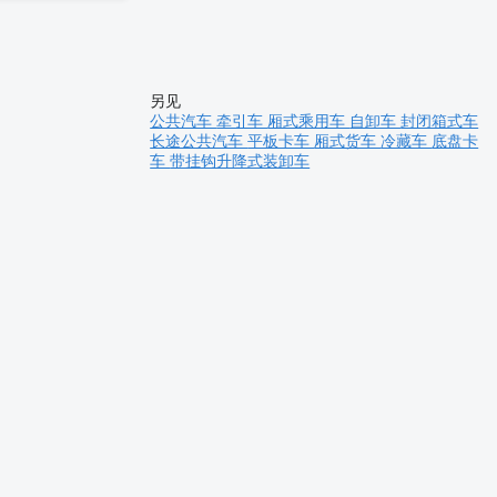
另见
公共汽车
牵引车
厢式乘用车
自卸车
封闭箱式车
长途公共汽车
平板卡车
厢式货车
冷藏车
底盘卡
车
带挂钩升降式装卸车