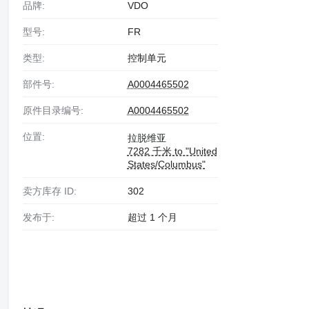
品牌:
VDO
型号:
FR
类型:
控制单元
部件号:
A0004465502
原件目录编号:
A0004465502
位置:
拉脱维亚
7282 千米 to "United
States/Columbus"
卖方库存 ID:
302
发布于:
超过 1 个月