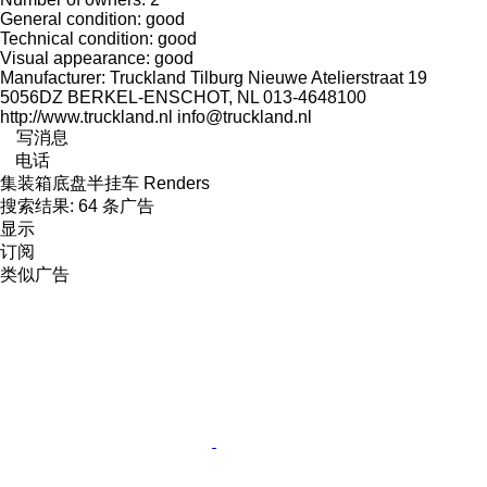
General condition: good
Technical condition: good
Visual appearance: good
Manufacturer: Truckland Tilburg Nieuwe Atelierstraat 19
5056DZ BERKEL-ENSCHOT, NL 013-4648100
http://www.truckland.nl info@truckland.nl
写消息
电话
集装箱底盘半挂车 Renders
搜索结果:
64 条广告
显示
订阅
类似广告