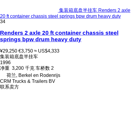
集装箱底盘半挂车 Renders 2 axle
20 ft container chassis steel springs bpw drum heavy duty
34
Renders 2 axle 20 ft container chassis steel
springs bpw drum heavy duty
¥29,250
€3,750
≈ US$4,333
集装箱底盘半挂车
1996
净重
3,200 千克
车桥数
2
荷兰, Berkel en Rodenrijs
CRM Trucks & Trailers BV
联系卖方