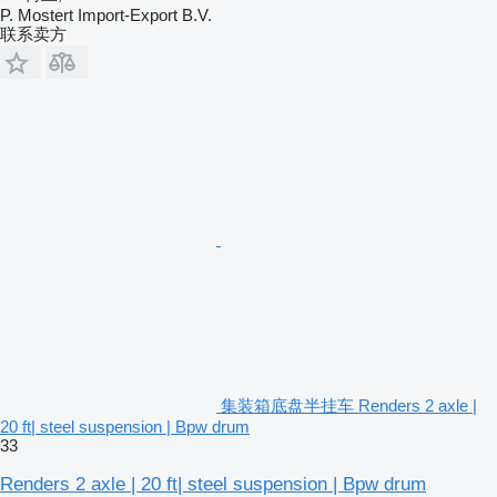
P. Mostert Import-Export B.V.
联系卖方
集装箱底盘半挂车 Renders 2 axle |
20 ft| steel suspension | Bpw drum
33
Renders 2 axle | 20 ft| steel suspension | Bpw drum