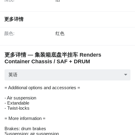
更多详情
颜色:
红色
更多详情 — 集装箱底盘半挂车 Renders
Container Chassis / SAF + DRUM
英语
= Additional options and accessories =
- Air suspension
- Extandable
- Twist-locks
= More information =
Brakes: drum brakes
Suspension: air suspension