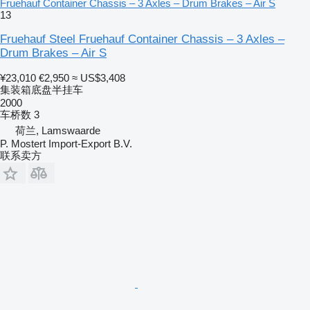
Fruehauf Container Chassis – 3 Axles – Drum Brakes – Air S
13
Fruehauf Steel Fruehauf Container Chassis – 3 Axles –
Drum Brakes – Air S
¥23,010
€2,950
≈ US$3,408
集装箱底盘半挂车
2000
车桥数
3
荷兰, Lamswaarde
P. Mostert Import-Export B.V.
联系卖方