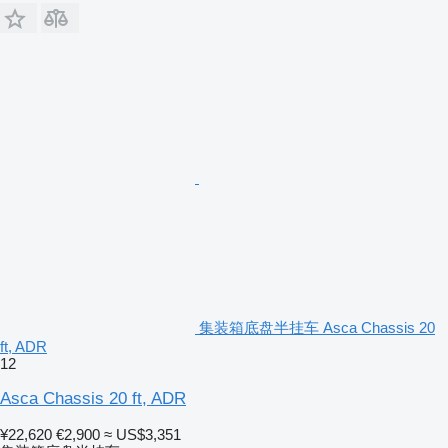
集装箱底盘半挂车 Asca Chassis 20
ft, ADR
12
Asca Chassis 20 ft, ADR
¥22,620
€2,900
≈ US$3,351