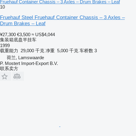
Fruehauf Container Chassis – 3 Axles – Drum Brakes – Leaf
10
Fruehauf Steel Fruehauf Container Chassis – 3 Axles –
Drum Brakes – Leaf
¥27,300
€3,500
≈ US$4,044
集装箱底盘半挂车
1999
载重能力
29,000 千克
净重
5,000 千克
车桥数
3
荷兰, Lamswaarde
P. Mostert Import-Export B.V.
联系卖方