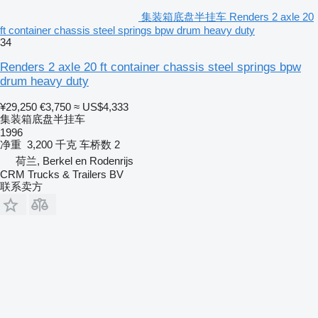
集装箱底盘半挂车 Renders 2 axle 20
ft container chassis steel springs bpw drum heavy duty
34
Renders 2 axle 20 ft container chassis steel springs bpw
drum heavy duty
¥29,250
€3,750
≈ US$4,333
集装箱底盘半挂车
1996
净重
3,200 千克
车桥数
2
荷兰, Berkel en Rodenrijs
CRM Trucks & Trailers BV
联系卖方