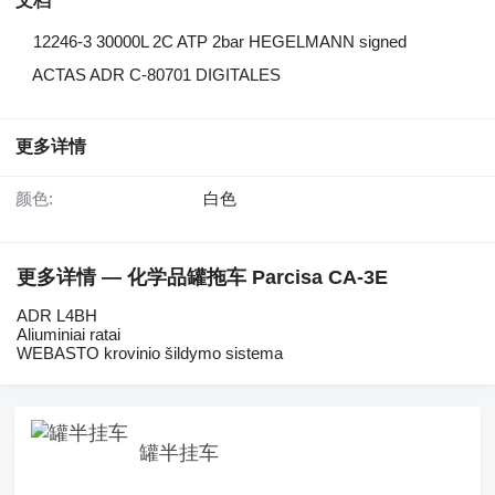
文档
12246-3 30000L 2C ATP 2bar HEGELMANN signed
ACTAS ADR C-80701 DIGITALES
更多详情
颜色:
白色
更多详情 — 化学品罐拖车 Parcisa CA-3E
ADR L4BH
Aliuminiai ratai
WEBASTO krovinio šildymo sistema
罐半挂车