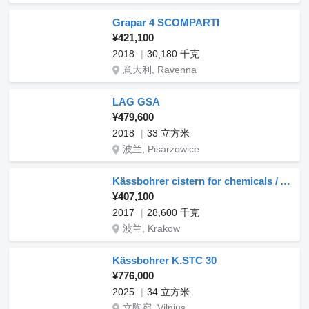
Grapar 4 SCOMPARTI
¥421,100
2018
30,180 千克
意大利, Ravenna
LAG GSA
¥479,600
2018
33 立方米
波兰, Pisarzowice
Kässbohrer cistern for chemicals / ADR
¥407,100
2017
28,600 千克
波兰, Krakow
Kässbohrer K.STC 30
¥776,000
2025
34 立方米
立陶宛, Vilnius