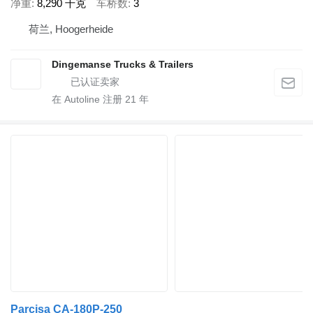
净重
8,290 千克
车桥数
3
荷兰, Hoogerheide
Dingemanse Trucks & Trailers
在 Autoline 注册
21
年
Parcisa CA-180P-250