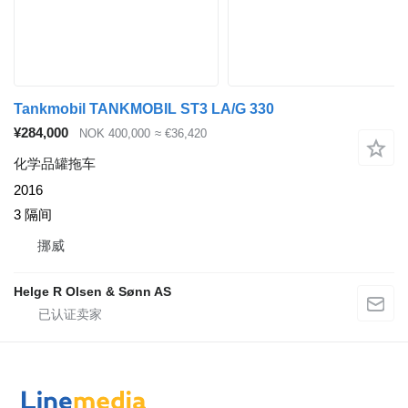
Tankmobil TANKMOBIL ST3 LA/G 330
¥284,000
NOK 400,000
≈ €36,420
化学品罐拖车
2016
3 隔间
挪威
Helge R Olsen & Sønn AS