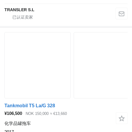
TRANSLER S.L
Tankmobil T5 La/G 328
¥106,500
NOK 150,000
≈ €13,660
化学品罐拖车
2017