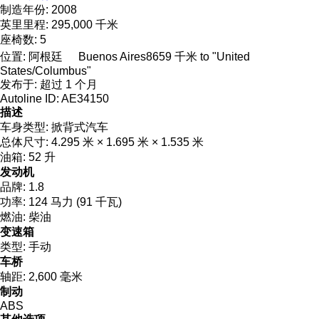
制造年份:
2008
英里里程:
295,000 千米
座椅数:
5
位置:
阿根廷
Buenos Aires
8659 千米 to "United
States/Columbus"
发布于:
超过 1 个月
Autoline ID:
AE34150
描述
车身类型:
掀背式汽车
总体尺寸:
4.295 米 × 1.695 米 × 1.535 米
油箱:
52 升
发动机
品牌:
1.8
功率:
124 马力 (91 千瓦)
燃油:
柴油
变速箱
类型:
手动
车桥
轴距:
2,600 毫米
制动
ABS