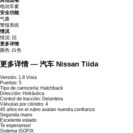
其他选项
电动车窗
安全功能
气囊
警报系统
情况
情况:
旧
更多详情
颜色:
白色
更多详情 — 汽车 Nissan Tiida
Versión: 1.8 Visia
Puertas: 5
Tipo de carrocería: Hatchback
Dirección: Hidráulica
Control de tracción: Delantera
Válvulas por cilindro: 4
45 años en el rubro avalan nuestra confianza
Segunda mano
Excelente estado
Te esperamos!
Sistema ISOFIX