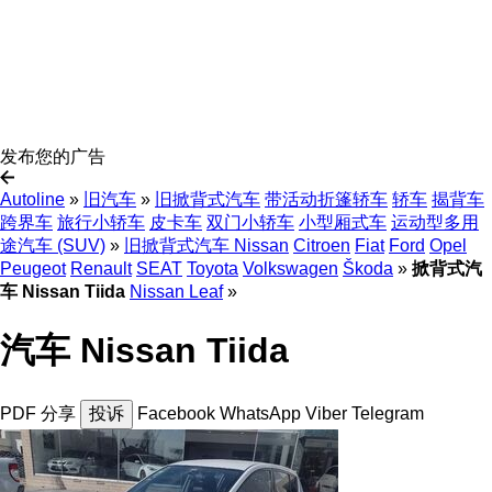
发布您的广告
Autoline
»
旧汽车
»
旧掀背式汽车
带活动折篷轿车
轿车
揭背车
跨界车
旅行小轿车
皮卡车
双门小轿车
小型厢式车
运动型多用
途汽车 (SUV)
»
旧掀背式汽车 Nissan
Citroen
Fiat
Ford
Opel
Peugeot
Renault
SEAT
Toyota
Volkswagen
Škoda
»
掀背式汽
车 Nissan Tiida
Nissan Leaf
»
汽车 Nissan Tiida
PDF
分享
投诉
Facebook
WhatsApp
Viber
Telegram