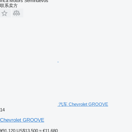
Inca Motors Seminuevos
联系卖方
汽车 Chevrolet GROOVE
14
Chevrolet GROOVE
¥91,120
US$13,500
≈ €11,680