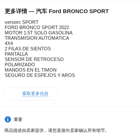
更多详情 — 汽车 Ford BRONCO SPORT
version: SPORT
FORD BRONCO SPORT 2022
MOTOR 1.5T SOLO GASOLINA
TRANSMISION AUTOMATICA
4X4
2 FILAS DE SIENTOS
PANTALLA
SENSOR DE RETROCESO
POLARIZADO
MANDOS EN EL TIMON
SEGURO DE ESPEJOS Y AROS
索取更多信息
重要
商品描述由卖家提供，请您直接向卖家确认所有细节。