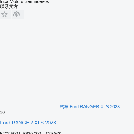
Inca Motors Seminuevos
联系卖方
汽车 Ford RANGER XLS 2023
10
Ford RANGER XLS 2023
¥202,500
US$30,000
≈ €25,970