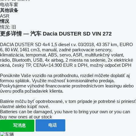
电动车窗
其他设备
ASR
情况
情况:
旧
更多详情 — 汽车 Dacia DUSTER SD VIN 272
DACIA DUSTER SD 4x4 1,5 diesel r.v. 03/2018, 43 357 km, EURO
6, 80 kW, 1461 cm3, manuál, zadné parkovacie senzory,
klimatizácia, tempomat, ABS, servo, ASR, multifunkčný volant,
rádio, Bluetooth, USB, 4x airbag, 2 miesta na sedenie, 2x elektrické
okná, český TP, CENA=14.900 EUR s DPH, možný odpočet DPH
Ponúknite Vaše vozidlo na protihodnotu, rozdiel môžete doplatiť aj
formou splátok. Využite možnosť komisionálneho predaja.
Poskytujeme výhodné financovanie prostredníctvom leasingu alebo
úveru podľa požiadaviek klienta.
Batérie môžu byť opotrebované, v tom prípade je potrebné si priniesť
vlastné alebo kúpiť nové.
Batteries can be damaged, you have to bring your own or you can
buy new ones at our stock
电话
写消息