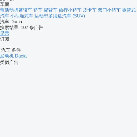
车辆
带活动折篷轿车
轿车
揭背车
旅行小轿车
皮卡车
双门小轿车
掀背式
汽车
小型厢式车
运动型多用途汽车 (SUV)
汽车 Dacia
搜索结果:
107 条广告
显示
订阅
汽车 备件
发动机 Dacia
类似广告