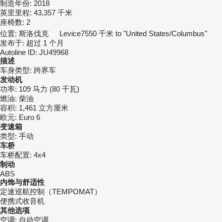
制造年份:
2018
英里里程:
43,357 千米
座椅数:
2
位置:
斯洛伐克
Levice
7550 千米 to "United States/Columbus"
发布于:
超过 1 个月
Autoline ID:
JU49968
描述
车身类型:
跨界车
发动机
功率:
109 马力 (80 千瓦)
燃油:
柴油
容积:
1,461 立方厘米
欧元:
Euro 6
变速箱
类型:
手动
车桥
车桥配置:
4x4
制动
ABS
内饰与舒适性
定速巡航控制（TEMPOMAT）
便携式收音机
其他选项
空调:
自动空调