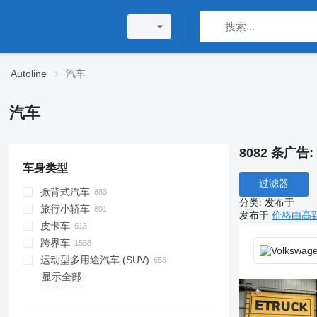
Autoline
汽车
汽车
8082 条广告:
车身类型
过滤器
掀背式汽车
分类
:
发布于
旅行小轿车
发布于
价格由高
皮卡车
跨界车
运动型多用途汽车 (SUV)
显示全部