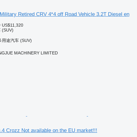
litary Retired CRV 4*4 off Road Vehicle 3.2T Diesel en
≈ US$11,320
SUV)
用途汽车 (SUV)
NGJUE MACHINERY LIMITED
4 Crozz Not available on the EU market!!!