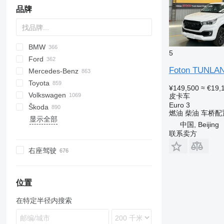
品牌
BMW
6C-series
A-series
5
Ford
159
Q-series
1-Series
Seal
Bentayga
ATS
Alsvin
Tiggo
C-series
Berlingo
Ateca
DS
Dokker
Challenger
300-series
500
Foton TUNLA
Mercedes-Benz
166
RS
2-Series
Continental
Escalade
CS
Captiva
C-series
Formentor
Duster
Charger
500-series
Doblo
C-MAX
Tunland
Azkarra
CR-V
Accent
Daily
Bighorn
Vigus
E-Pace
Commander
Carnival
Gallardo
Defender
IS
Aviator
TGE
TD
Deliver
2
Toyota
Giulietta
S-series
3-Series
Eight
Fleetwood
UNI-K
Corvette
HY
Leon
Jogger
Durango
Ducato
Courier
Okavango
CR-X
Creta
Massif
D-Max
F-Pace
Compass
Ceed
Urus
Discovery
LX
Continental
TF
T-series
3
A-Class
Clubman
ASX
Fairlady Z
Antara
208
911
Captur
Alhambra
Forfour
Korando
Brat
Alto
Model
¥149,500
≈ €19,
Volkswagen
Stelvio
TT
4-Series
MK VI
Seville
UNI-T
Cruze
Jumper
Terramar
Lodgy
Ram
Fullback
Edge
Tugella
Civic
Getz
NPR
F-Type
Gladiator
Niro
Freelander
NX
Corsair
ZS
eDeliver
5
C-Class
Cooper
D-series
Frontier
Astra
301
928
Clio
Altea
Fortwo
Rexton
Forester
Baleno
Allion
Combo
皮卡车
Euro 3
Škoda
5-Series
Turbo
X-series
Silverado
Jumpy
Logan
Palio
Escort
Fit
H-series
Wizard
I-Pace
Grand Cherokee
Optima
Range Rover
RX
Nautilus
6
CL-Class
Countryman
Eclipse
Juke
Combo
307
Boxster
Duster
Ateca
Rodius
Impreza
Celerio
Alphard
Corsa
Amarok
B-series
Yoyo
燃油
柴油
车桥配
显示全部
6-Series
Tahoe
Relay
Sandero
Panda
Explorer
HR-V
Ioniq
S-Type
Renegade
Picanto
UX
Navigator
BT
CLA-Class
John Cooper Works
Jeep
Leaf
Corsa
308
Cayenne
Espace
Ibiza
Tivoli
Levorg
Dzire
Auris
Victor
Arteon
C
Enyaq
中国, Beijing
7-Series
Tracker
Xsara
Spring
Punto
F-series
Shuttle
Kona
X-Type
Wagoneer
ProCeed
CX
Citan
One
L-series
March
Crossland
408
Macan
Kadjar
Leon
Outback
Grand Vitara
Avensis
Vivaro
Atlas
S-series
Fabia
联系卖方
8-Series
Scudo
Fiesta
Vezel
Santa Fe
XE
Wrangler
Rio
Demio
E-Class
Montero
Micra
Grandland
508
Panamera
Kangoo
Tarraco
XV
Ignis
Aygo
Beetle
V40
Kamiq
右座驾驶
M-Series
Tipo
Focus
Tucson
XF
Sonet
MX
EQA
Outlander
NP
Insignia
2008
Taycan
Laguna
Toledo
Jimny
C-HR
Caddy
V60
Karoq
X-Series
Topolino
Galaxy
Venue
XJ
Sorento
T-series
EQE
Pajero
Navara
Karl
3008
Master
S-Cross
Camry
Caravelle
V90
Kodiaq
Z-Series
Toro
Ka
i-Series
XK
Soul
EQS
Space Star
Note
Meriva
5008
Megane
SX4
Corolla
Crafter
XC
Octavia
位置
i-Series
Kuga
ix
Sportage
EQV
Triton
Pathfinder
Movano
Bipper
Sandero
Samurai
Harrier
Golf
Rapid
在特定半径内搜索
L-series
Stonic
GL-Class
eK
Patrol
Vectra
Boxer
Scenic
Swift
Hiace
ID
Roomster
Mondeo
Venga
GLC
Primastar
Zafira
Landtrek
Trafic
Vitara
Highlander
Multivan
Scala