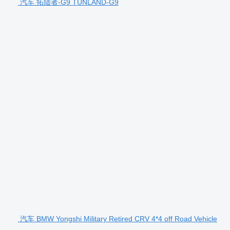
汽车 拓陆者-G9 TUNLAND-G9
汽车 BMW Yongshi Military Retired CRV 4*4 off Road Vehicle