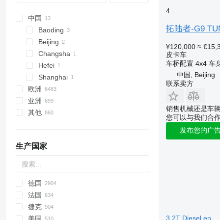
Mustang
XCeed
GLE-Class
Qashqai
Partner
Twingo
Hilux
Nivus
Spaceback
4
Puma
GLK-Class
Serena
Rifter
Zoe
Kluger
Passat
Superb
中国
Ranger
GLS
Skyline
Traveller
Land Cruiser
Polo
Yeti
拓陆者-G9 TU
Baoding
S-MAX
ML
Versa
Mega Cruiser
Sharan
Beijing
¥120,000
≈ €15,
Territory
Maybach
X-Trail
Noah
T-Cross
Changsha
皮卡车
Tourneo
R-Class
Premio
T-Roc
车桥配置
4x4
车
Hefei
Transit
S-Class
Prius
Taigo
中国, Beijing
Shanghai
联系卖方
SL-Class
Proace
Tayron
欧洲
SLK-Class
RAV4
Tiguan
亚洲
荷兰
销售机械还是车
Sprinter
SW4
Touareg
其他
捷克
日本
您可以与我们合
V-Class
Sienna
Touran
德国
阿拉伯联合酋长国
阿根廷
发布您的广
Viano
Sienta
Transporter
比利时
乌兹别克斯坦
秘鲁
Vito
Tacoma
Up
生产国家
瑞典
格鲁吉亚
乌拉圭
Tundra
Vento
斯洛伐克
土耳其
乌克兰
Vellfire
Virtus
波兰
塔吉克斯坦
摩尔多瓦
Verso
德国
英国
哈萨克斯坦
Yaris
法国
显示全部
捷克
3.2T Diesel en
美国