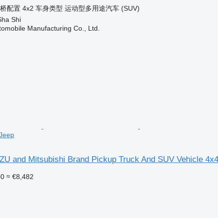
桥配置
4x2
车身类型
运动型多用途汽车 (SUV)
ha Shi
omobile Manufacturing Co., Ltd.
 Jeep
UZU and Mitsubishi Brand Pickup Truck And SUV Vehicle 4x
00
≈ €8,482