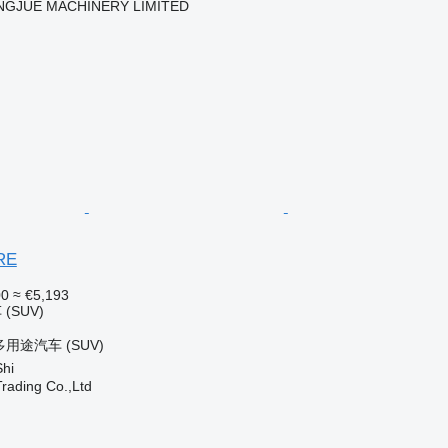
NGJUE MACHINERY LIMITED
RE
00
≈ €5,193
SUV)
用途汽车 (SUV)
hi
Trading Co.,Ltd