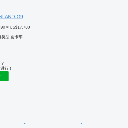
NLAND-G9
390
≈ US$17,780
身类型
皮卡车
辆？
作进行！
告