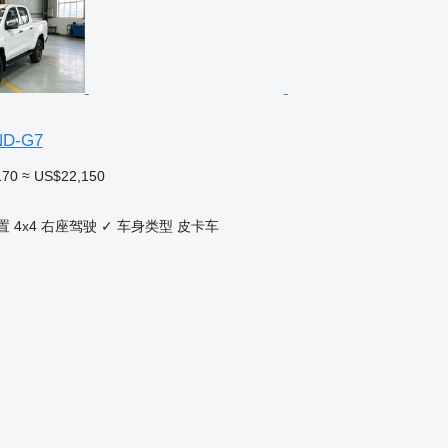
ND-G7
170
≈ US$22,150
置
4x4
右座驾驶
✓
车身类型
皮卡车