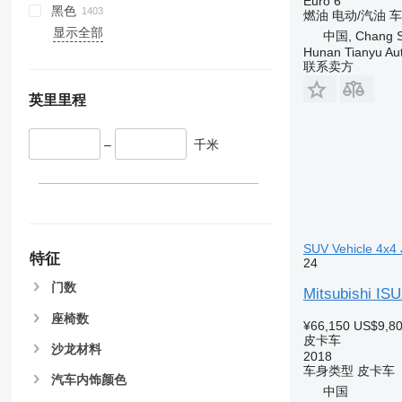
Euro 6
黑色
燃油
电动/汽油
车
显示全部
中国, Chang S
Hunan Tianyu Aut
联系卖方
英里里程
–
千米
SUV Vehicle 4x4
特征
24
门数
Mitsubishi IS
座椅数
¥66,150
US$9,8
皮卡车
沙龙材料
2018
车身类型
皮卡车
汽车内饰颜色
中国