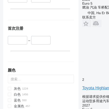
Euro 5
燃油
汽油
车桥配
中国, Ha Er Bi
联系卖方
首次注册
–
颜色
2
Toyota Highla
灰色
白色
根据请求提供价
蓝色
运动型多用途汽车 (
2027
金属色