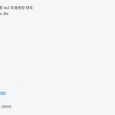
置
4x2
车身类型
轿车
n Shi
nder
格
SUV)