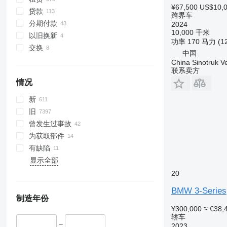
¥67,500
US$10,
贷款
跨界车
分期付款
2024
10,000 千米
以旧换新
功率
170 马力 (1
交换
中国
China Sinotruk Ve
联系卖方
情况
新
旧
曾发生过事故
为获取部件
有缺陷
显示全部
20
BMW 3-Series
制造年份
¥300,000
≈ €38,
轿车
–
2023