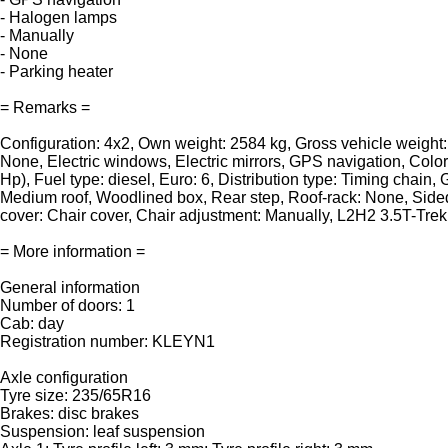
- Halogen lamps
- Manually
- None
- Parking heater
= Remarks =
Configuration: 4x2, Own weight: 2584 kg, Gross vehicle weight: 
None, Electric windows, Electric mirrors, GPS navigation, Colo
Hp), Fuel type: diesel, Euro: 6, Distribution type: Timing chai
Medium roof, Woodlined box, Rear step, Roof-rack: None, Sided
cover: Chair cover, Chair adjustment: Manually, L2H2 3.5T-Trekh
= More information =
General information
Number of doors: 1
Cab: day
Registration number: KLEYN1
Axle configuration
Tyre size: 235/65R16
Brakes: disc brakes
Suspension: leaf suspension