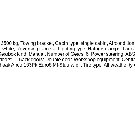
3500 kg, Towing bracket, Cabin type: single cabin, Aircondition
r: white, Reversing camera, Lighting type: Halogen lamps, Lanea
n, Gearbox kind: Manual, Number of Gears: 6, Power steering, AB
oors: 1, Back doors: Double door, Workshop equipment, Central 
aak Airco 163Pk Euro6 Mf-Stuurwiel!, Tire type: All weather tyr