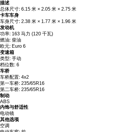
描述
总体尺寸:
6.15 米 × 2.05 米 × 2.75 米
卡车车身
车身尺寸:
2.38 米 × 1.77 米 × 1.96 米
发动机
功率:
163 马力 (120 千瓦)
燃油:
柴油
欧元:
Euro 6
变速箱
类型:
手动
档位数:
6
车桥
车桥配置:
4x2
第一车桥:
235/65R16
第二车桥:
235/65R16
制动
ABS
内饰与舒适性
电动镜
其他选项
空调
电动车窗:
前