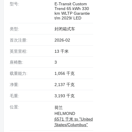
型号:
E-Transit Custom
Trend 65 kWh 330
km WLTP Garantie
t/m 2029/ LED
类型:
封闭箱式车
首次注册:
2026-02
英里里程:
13 千米
座椅数:
3
载重能力:
1,056 千克
净重:
2,137 千克
毛重:
3,193 千克
位置:
荷兰
HELMOND
6571 千米 to "United
States/Columbus"