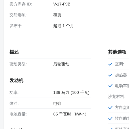
卖方库存 ID:
V-17-PJB
交易选项:
租赁
发布于:
超过 1 个月
描述
其他选项
驱动类型:
后轮驱动
空调:
加热器
发动机
电动车
功率:
136 马力 (100 千瓦)
沙龙材料:
燃油:
电镀
方向盘
电池容量:
65 千瓦时（kW·h）
转向助