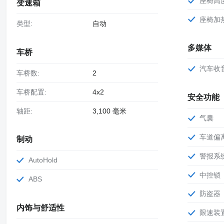
座椅高
变速箱
座椅加
类型:
自动
多媒体
车桥
汽车收
车桥数:
2
车桥配置:
4x2
安全功能
轴距:
3,100 毫米
气囊
车道
制动
警报系
AutoHold
中控锁
ABS
防盗器
内饰与舒适性
限速装