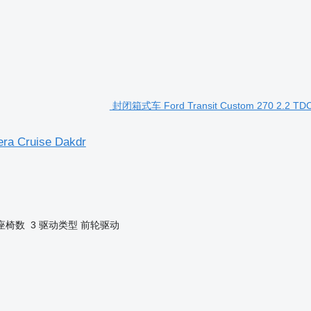
封闭箱式车 Ford Transit Custom 270 2.2 TDCI 
era Cruise Dakdr
ur, fully charged in 6 hours and 45 minutes
 km range per hour, fully charged in 39 minutes
座椅数
3
驱动类型
前轮驱动