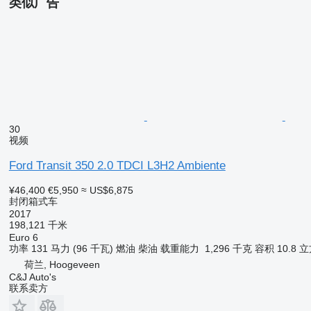
- Non-smoking vehicle
类似广告
- Panelling
- Partition
- Radio enabled
- Rear doors
- Remote central locking
- Ski hatch
- Sliding door
- Sliding side door right
- Summer tyres
- Telephone enabled with Bluetooth
- Third brake light
30
- USB connection
视频
- Vehicle heater
Ford Transit 350 2.0 TDCI L3H2 Ambiente
= More information =
General information
¥46,400
€5,950
≈ US$6,875
Number of doors: 5
封闭箱式车
Model range: Dec 2025 - 2026
2017
Cab: single
198,121 千米
Euro 6
Technical information
功率
131 马力 (96 千瓦)
燃油
柴油
载重能力
1,296 千克
容积
10.8 
Power: 100 kW (136 HP)
荷兰, Hoogeveen
Power electric motor(s): 65 kW (88 HP)
C&J Auto's
Torque: 415 Nm
联系卖方
Drivetrain