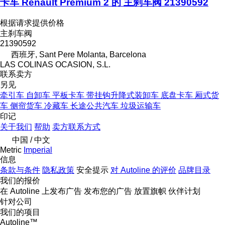
卡车 Renault Premium 2 的 主刹车阀 21390592
根据请求提供价格
主刹车阀
21390592
西班牙, Sant Pere Molanta, Barcelona
LAS COLINAS OCASION, S.L.
联系卖方
另见
牵引车
自卸车
平板卡车
带挂钩升降式装卸车
底盘卡车
厢式货
车
侧帘货车
冷藏车
长途公共汽车
垃圾运输车
印记
关于我们
帮助
卖方联系方式
中国 / 中文
Metric
Imperial
信息
条款与条件
隐私政策
安全提示
对 Autoline 的评价
品牌目录
我们的报价
在 Autoline 上发布广告
发布您的广告
放置旗帜
伙伴计划
针对公司
我们的项目
Autoline™