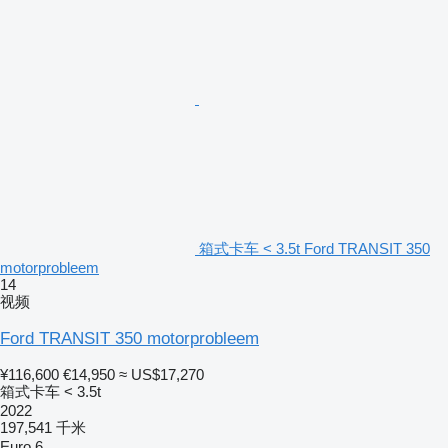
箱式卡车 < 3.5t Ford TRANSIT 350
motorprobleem
14
视频
Ford TRANSIT 350 motorprobleem
¥116,600
€14,950
≈ US$17,270
箱式卡车 < 3.5t
2022
197,541 千米
Euro 6