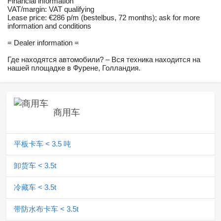
Financial information
VAT/margin: VAT qualifying
Lease price: €286 p/m (bestelbus, 72 months); ask for more
information and conditions
= Dealer information =
Где находятся автомобили? – Вся техника находится на
нашей площадке в Фурене, Голландия.
商用车
平板卡车 < 3.5 吨
卸货车 < 3.5t
冷藏车 < 3.5t
带防水布卡车 < 3.5t