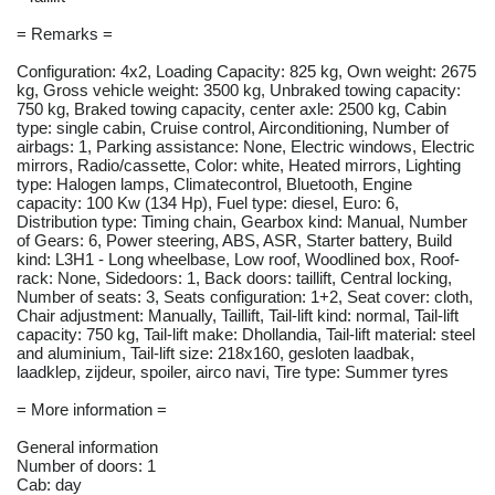
= Remarks =
Configuration: 4x2, Loading Capacity: 825 kg, Own weight: 2675
kg, Gross vehicle weight: 3500 kg, Unbraked towing capacity:
750 kg, Braked towing capacity, center axle: 2500 kg, Cabin
type: single cabin, Cruise control, Airconditioning, Number of
airbags: 1, Parking assistance: None, Electric windows, Electric
mirrors, Radio/cassette, Color: white, Heated mirrors, Lighting
type: Halogen lamps, Climatecontrol, Bluetooth, Engine
capacity: 100 Kw (134 Hp), Fuel type: diesel, Euro: 6,
Distribution type: Timing chain, Gearbox kind: Manual, Number
of Gears: 6, Power steering, ABS, ASR, Starter battery, Build
kind: L3H1 - Long wheelbase, Low roof, Woodlined box, Roof-
rack: None, Sidedoors: 1, Back doors: taillift, Central locking,
Number of seats: 3, Seats configuration: 1+2, Seat cover: cloth,
Chair adjustment: Manually, Taillift, Tail-lift kind: normal, Tail-lift
capacity: 750 kg, Tail-lift make: Dhollandia, Tail-lift material: steel
and aluminium, Tail-lift size: 218x160, gesloten laadbak,
laadklep, zijdeur, spoiler, airco navi, Tire type: Summer tyres
= More information =
General information
Number of doors: 1
Cab: day