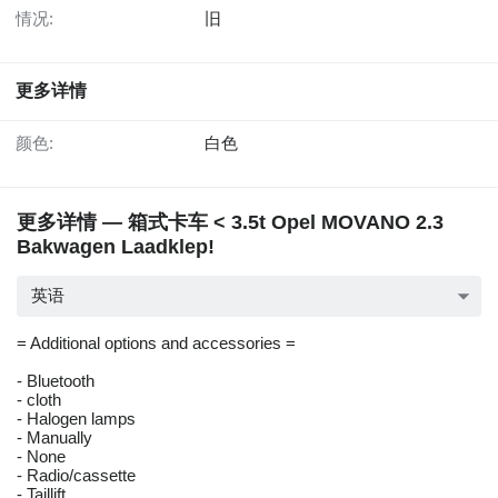
情况:
旧
更多详情
颜色:
白色
更多详情 — 箱式卡车 < 3.5t Opel MOVANO 2.3
Bakwagen Laadklep!
英语
= Additional options and accessories =
- Bluetooth
- cloth
- Halogen lamps
- Manually
- None
- Radio/cassette
- Taillift