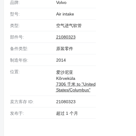
品牌:
Volvo
型号:
Air intake
类型:
空气进气软管
部件号:
21080323
备件类型:
原装零件
制造年份:
2014
位置:
爱沙尼亚
Kõrveküla
7306 千米 to "United
States/Columbus"
卖方库存 ID:
21080323
发布于:
超过 1 个月