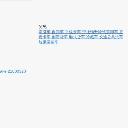
另见
牵引车
自卸车
平板卡车
带挂钩升降式装卸车
底
盘卡车
侧帘货车
厢式货车
冷藏车
长途公共汽车
垃圾运输车
ake 21080323