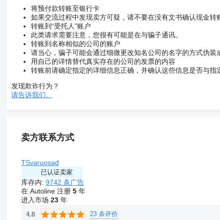
将预付款转账至银行卡
如果交流过程中发现卖方可疑，请不要在没有文书确认现金转
转账到“受托人”账户
此类请求需要注意，您很有可能是在与骗子通讯。
转账到名称相似的公司的账户
请当心，骗子可能会通过细微更改知名公司的名字的方式伪装
用自己的详情替代真实存在的公司的发票的内容
转账前请确定指定的详细信息正确，并确认这些信息是否与指
发现欺诈行为？
请告诉我们。
卖方联系方式
TSvaruosad
已认证卖家
库存内:
9742 条广告
在 Autoline 注册
5
年
进入市场
23
年
23 条评价
4.8