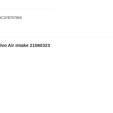
C1FB707865
ir intake 21080323