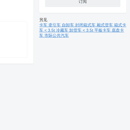
订阅
另见
卡车
牵引车
自卸车
封闭箱式车
厢式货车
箱式卡
车 < 3.5t
冷藏车
卸货车 < 3.5t
平板卡车
底盘卡
车
市际公共汽车