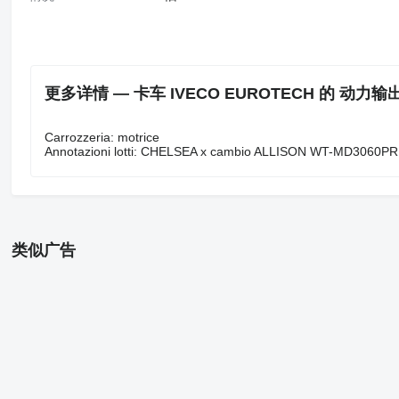
更多详情 — 卡车 IVECO EUROTECH 的 动力输出 
Carrozzeria: motrice
Annotazioni lotti: CHELSEA x cambio ALLISON WT-MD3060PR
类似广告