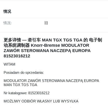
情况
情况:
旧
更多详情 — 牵引车 MAN TGX TGS TGA 的 电子制
动系统调制器 Knorr-Bremse MODULATOR
ZAWÓR STEROWANA NACZEPĄ EUROPA
81523016212
WITAM
Posiadam do sprzedania:
MODULATOR ZAWÓR STEROWANA NACZEPĄ EUROPA
MAN TGX TGS TGA
Nr katalogowe: 81523016212
MOŻLIWY ODBIÓR WŁASNY LUB WYSYŁKA