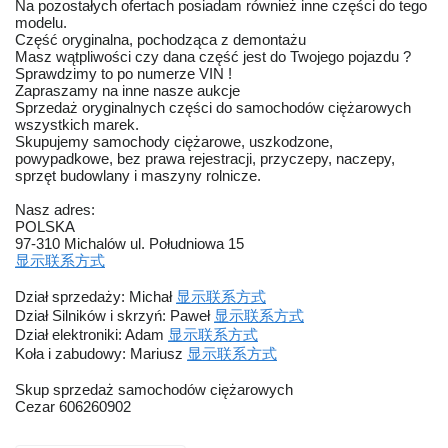
Na pozostałych ofertach posiadam również inne części do tego
modelu.
Część oryginalna, pochodząca z demontażu
Masz wątpliwości czy dana część jest do Twojego pojazdu ?
Sprawdzimy to po numerze VIN !
Zapraszamy na inne nasze aukcje
Sprzedaż oryginalnych części do samochodów ciężarowych
wszystkich marek.
Skupujemy samochody ciężarowe, uszkodzone,
powypadkowe, bez prawa rejestracji, przyczepy, naczepy,
sprzęt budowlany i maszyny rolnicze.
Nasz adres:
POLSKA
97-310 Michalów ul. Południowa 15
显示联系方式
Dział sprzedaży: Michał
显示联系方式
Dział Silników i skrzyń: Paweł
显示联系方式
Dział elektroniki: Adam
显示联系方式
Koła i zabudowy: Mariusz
显示联系方式
Skup sprzedaż samochodów ciężarowych
Cezar 606260902