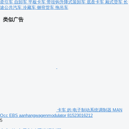
牵引车
自卸车
平板卡车
带挂钩升降式装卸车
底盘卡车
厢式货车
长
途公共汽车
冷藏车
侧帘货车
拖吊车
类似广告
卡车 的 电子制动系统调制器 MAN
Occ EBS aanhangwagenmodulator 81523016212
5