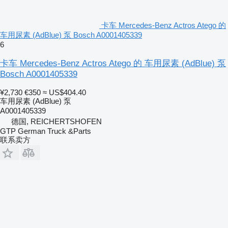
卡车 Mercedes-Benz Actros Atego 的
车用尿素 (AdBlue) 泵 Bosch A0001405339
6
卡车 Mercedes-Benz Actros Atego 的 车用尿素 (AdBlue) 泵
Bosch A0001405339
¥2,730
€350
≈ US$404.40
车用尿素 (AdBlue) 泵
A0001405339
德国, REICHERTSHOFEN
GTP German Truck &Parts
联系卖方