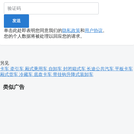
单击此处即表明您同意我们的
隐私政策
和
用户协议
。
您的个人数据将被处理以回应您的请求。
另见
卡车
牵引车
厢式乘用车
自卸车
封闭箱式车
长途公共汽车
平板卡车
厢式货车
冷藏车
底盘卡车
带挂钩升降式装卸车
类似广告