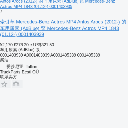
Antos Arocs (2012-) 的 车用尿素 (AdBlue) 泵 Mercedes-Benz
Actros MP4 1843 (01.12-) 0001403939
7
牵引车 Mercedes-Benz Actros MP4 Antos Arocs (2012-) 的
车用尿素 (AdBlue) 泵 Mercedes-Benz Actros MP4 1843
(01.12-) 0001403939
¥2,170
€278.20
≈ US$321.50
车用尿素 (AdBlue) 泵
0001403939 A0001403939 A0001405339 0001405339
柴油
爱沙尼亚, Tallinn
TruckParts Eesti OÜ
联系卖方