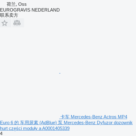
荷兰, Oss
EUROGRAVIS NEDERLAND
联系卖方
卡车 Mercedes-Benz Actros MP4
Euro 6 的 车用尿素 (AdBlue) 泵 Mercedes-Benz Dyfuzor dozownik
hurt części moduły a A0001405339
4