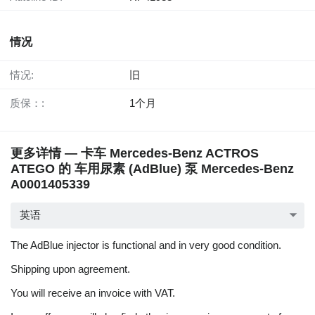
情况
情况:
旧
质保：:
1个月
更多详情 — 卡车 Mercedes-Benz ACTROS
ATEGO 的 车用尿素 (AdBlue) 泵 Mercedes-Benz
A0001405339
英语
The AdBlue injector is functional and in very good condition.
Shipping upon agreement.
You will receive an invoice with VAT.