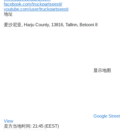
facebook.com/truckpartseesti/
youtube.com/user/truckpartseesti
地址
爱沙尼亚, Harju County, 13816, Tallinn, Betooni 8
显示地图
Google Street
View
卖方当地时间: 21:45 (EEST)