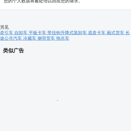
您的个人数据将被处理以回应您的请求。
另见
牵引车
自卸车
平板卡车
带挂钩升降式装卸车
底盘卡车
厢式货车
长
途公共汽车
冷藏车
侧帘货车
拖吊车
类似广告