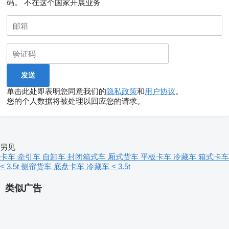
码。
不在这个国家开展业务
单击此处即表明您同意我们的
隐私政策
和
用户协议
。
您的个人数据将被处理以回应您的请求。
另见
卡车
牵引车
自卸车
封闭箱式车
厢式货车
平板卡车
冷藏车
箱式卡车
< 3.5t
侧帘货车
底盘卡车
冷藏车 < 3.5t
类似广告