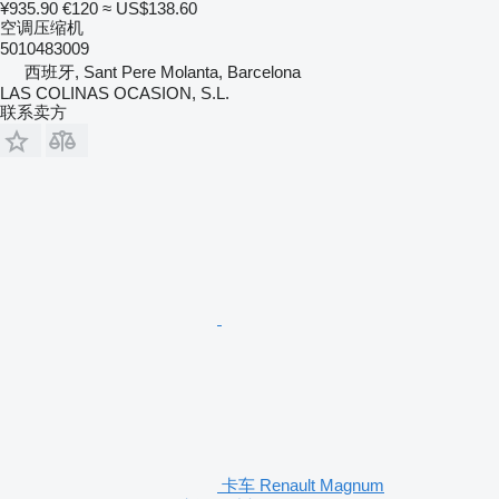
¥935.90
€120
≈ US$138.60
空调压缩机
5010483009
西班牙, Sant Pere Molanta, Barcelona
LAS COLINAS OCASION, S.L.
联系卖方
卡车 Renault Magnum