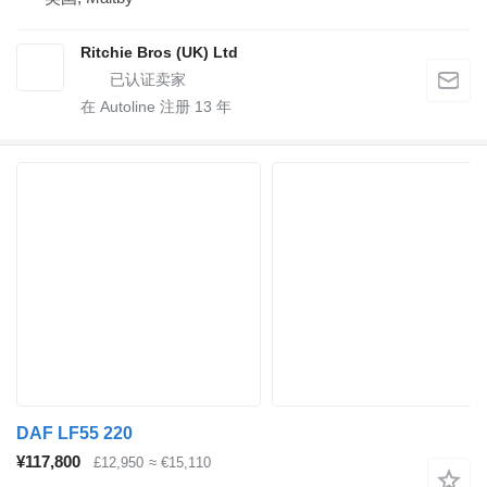
Ritchie Bros (UK) Ltd
在 Autoline 注册
13
年
DAF LF55 220
¥117,800
£12,950
≈ €15,110