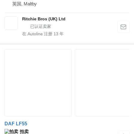
英国, Maltby
Ritchie Bros (UK) Ltd
在 Autoline 注册
13
年
DAF LF55
拍卖