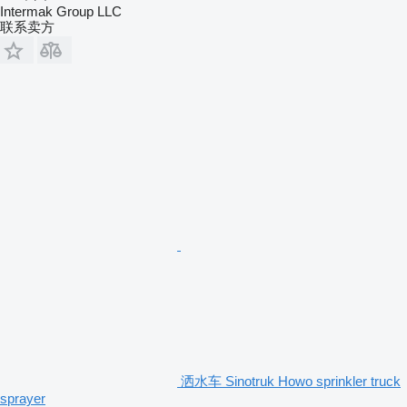
Intermak Group LLC
联系卖方
洒水车 Sinotruk Howo sprinkler truck
sprayer