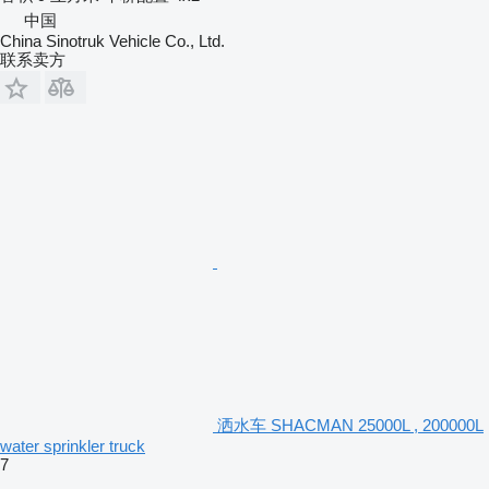
中国
China Sinotruk Vehicle Co., Ltd.
联系卖方
洒水车 SHACMAN 25000L , 200000L
water sprinkler truck
7