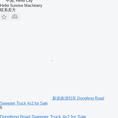
中国, Hefei City
Hefei Sunrise Machinery
联系卖方
新道路清扫车 Dongfeng Road
Sweeper Truck 4x2 for Sale
5
Dongfeng Road Sweeper Truck 4x2 for Sale