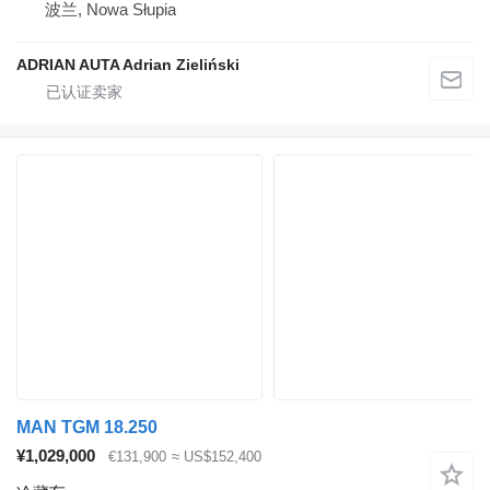
波兰, Nowa Słupia
ADRIAN AUTA Adrian Zieliński
MAN TGM 18.250
¥1,029,000
€131,900
≈ US$152,400