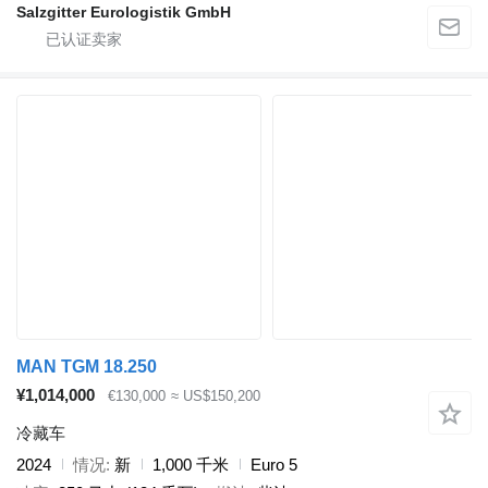
Salzgitter Eurologistik GmbH
MAN TGM 18.250
¥1,014,000
€130,000
≈ US$150,200
冷藏车
2024
情况
新
1,000 千米
Euro 5