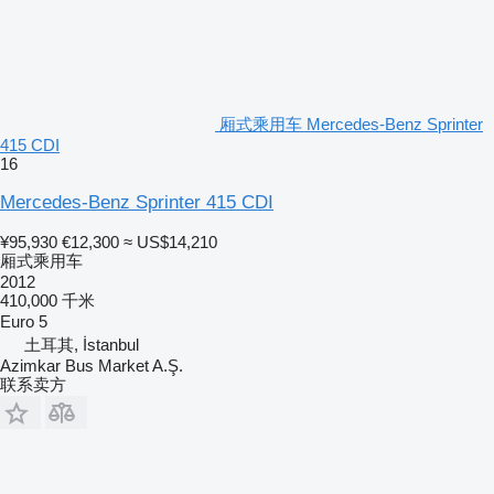
厢式乘用车 Mercedes-Benz Sprinter
415 CDI
16
Mercedes-Benz Sprinter 415 CDI
¥95,930
€12,300
≈ US$14,210
厢式乘用车
2012
410,000 千米
Euro 5
土耳其, İstanbul
Azimkar Bus Market A.Ş.
联系卖方