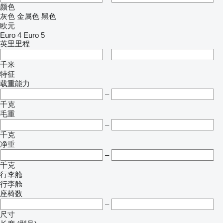
颜色
灰色
金属色
黑色
欧元
Euro 4
Euro 5
英里里程
–
千米
特征
载重能力
–
千克
毛重
–
千克
净重
–
千克
行李舱
行李舱
座椅数
–
尺寸