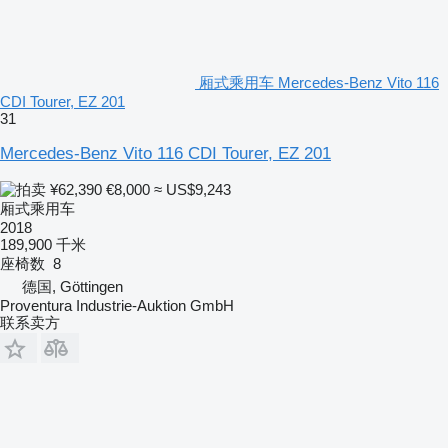
厢式乘用车 Mercedes-Benz Vito 116
CDI Tourer, EZ 201
31
Mercedes-Benz Vito 116 CDI Tourer, EZ 201
¥62,390
€8,000
≈ US$9,243
厢式乘用车
2018
189,900 千米
座椅数
8
德国, Göttingen
Proventura Industrie-Auktion GmbH
联系卖方