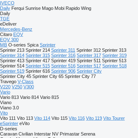
IVECO
Daily
Ferqui Sunrise
Mago
Mobi
Rapido
Wing
Daily
TGE
eDeliver
Mercedes-Benz
Citaro
EQV
EQV 300
MB
O-series
Spica
Sprinter
Sprinter 213
Sprinter 214
Sprinter 311
Sprinter 312
Sprinter 313
Sprinter 314
Sprinter 315
Sprinter 316
Sprinter 317
Sprinter 319
Sprinter 413
Sprinter 417
Sprinter 419
Sprinter 511
Sprinter 513
Sprinter 514
Sprinter 515
Sprinter 516
Sprinter 517
Sprinter 518
Sprinter 519
Sprinter 616
Sprinter 906
Sprinter City
Sprinter City 45
Sprinter City 65
Sprinter City 77
Travego
V-Class
V220
V250
V300
Vario
Vario 813
Vario 814
Vario 815
Viano
Viano 3.0
Vito
Vito 111
Vito 113
Vito 114
Vito 115
Vito 116
Vito 119
Vito Tourer
eSprinter
eVito
D-series
Caravan
Civilian
Interstar
NV
Primastar
Serena