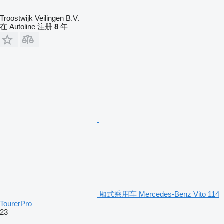
Troostwijk Veilingen B.V.
在 Autoline 注册
8
年
厢式乘用车 Mercedes-Benz Vito 114
TourerPro
23