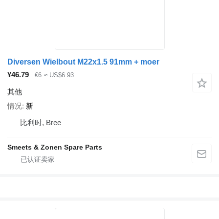
Diversen Wielbout M22x1.5 91mm + moer
¥46.79
€6
≈ US$6.93
其他
情况
新
比利时, Bree
Smeets & Zonen Spare Parts