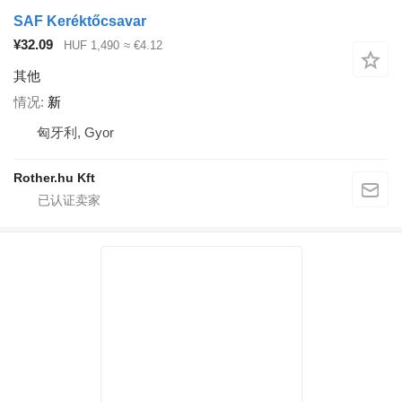
SAF Keréktőcsavar
¥32.09
HUF 1,490
≈ €4.12
其他
情况
新
匈牙利, Gyor
Rother.hu Kft