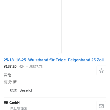
25-18_18-25_Wulstband für Felge_Felgenband 25 Zoll
¥187.20
€24
≈ US$27.73
其他
情况
新
德国, Beselich
EB GmbH