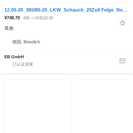
12.00-20_365/80-20_LKW_Schauch_20Zoll Felge_Neu_(4x im Set)
¥748.70
€96
≈ US$110.90
其他
德国, Beselich
EB GmbH