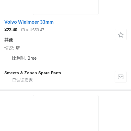
Volvo Wielmoer 33mm
¥23.40
€3
≈ US$3.47
其他
情况
新
比利时, Bree
Smeets & Zonen Spare Parts