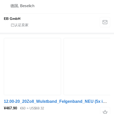
德国, Beselich
EB GmbH
12.00-20_20Zoll_Wulstband_Felgenband_NEU (5x im Set)
¥467.90
€60
≈ US$69.32