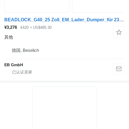
BEADLOCK_G40_25 Zoll_EM_Lader_Dumper_für 23.5R25_23.5-25
¥3,276
€420
≈ US$485.30
其他
德国, Beselich
EB GmbH