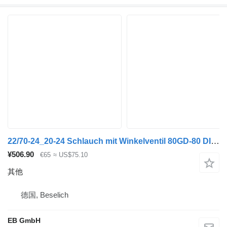
22/70-24_20-24 Schlauch mit Winkelventil 80GD-80 DIN7786
¥506.90
€65
≈ US$75.10
其他
德国, Beselich
EB GmbH