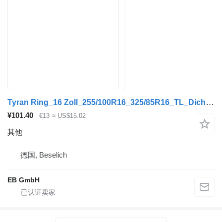
Tyran Ring_16 Zoll_255/100R16_325/85R16_TL_Dichtring_Neuwertig
¥101.40
€13
≈ US$15.02
其他
德国, Beselich
EB GmbH