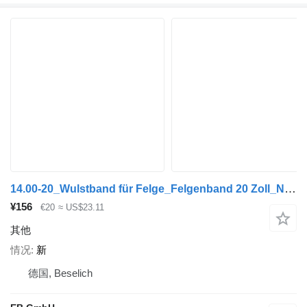
14.00-20_Wulstband für Felge_Felgenband 20 Zoll_NEU
¥156
€20
≈ US$23.11
其他
情况
新
德国, Beselich