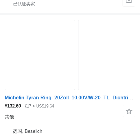
Michelin Tyran Ring_20Zoll_10.00V/W-20_TL_Dichtring_Neuwertig
¥132.60
€17
≈ US$19.64
其他
德国, Beselich