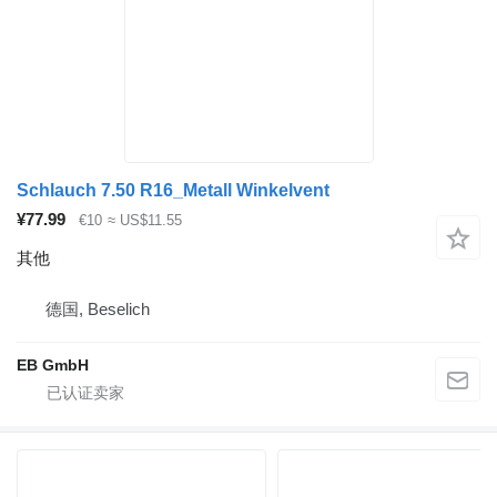
Schlauch 7.50 R16_Metall Winkelvent
¥77.99
€10
≈ US$11.55
其他
德国, Beselich
EB GmbH