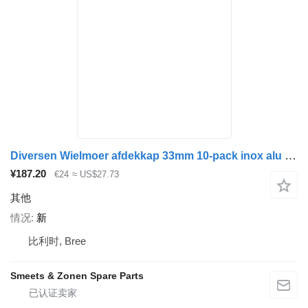
Diversen Wielmoer afdekkap 33mm 10-pack inox alu velg
¥187.20
€24
≈ US$27.73
其他
情况
新
比利时, Bree
Smeets & Zonen Spare Parts