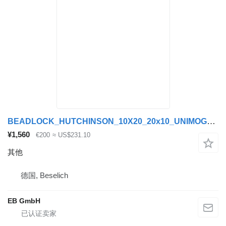
BEADLOCK_HUTCHINSON_10X20_20x10_UNIMOG_MAN KAT_TOP
¥1,560
€200
≈ US$231.10
其他
德国, Beselich
EB GmbH