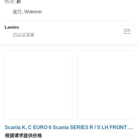
情况
新
波兰, Wołomin
Lamiro
Scania K, C EURO 6 Scania SERIES R / S LH FRONT UNDERCAB MUDGUARD LOW DECK
根据请求提供价格