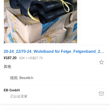
20-24_22/70-24_Wulstband für Felge_Felgenband_24 Zoll_Ahlmann_NE
¥187.20
€24
≈ US$27.73
其他
德国, Beselich
EB GmbH