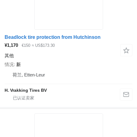
Beadlock tire protection from Hutchinson
¥1,170
€150
≈ US$173.30
其他
情况
新
荷兰, Etten-Leur
H. Vrakking Tires BV