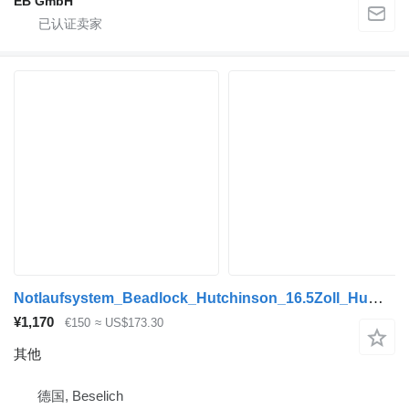
EB GmbH
Notlaufsystem_Beadlock_Hutchinson_16.5Zoll_Hummer_K30_Humvee
¥1,170
€150
≈ US$173.30
其他
德国, Beselich