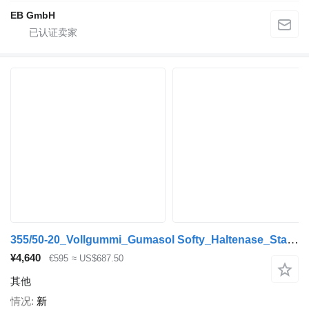
EB GmbH
355/50-20_Vollgummi_Gumasol Softy_Haltenase_Staplerreifen_NEU
¥4,640
€595
≈ US$687.50
其他
情况
新