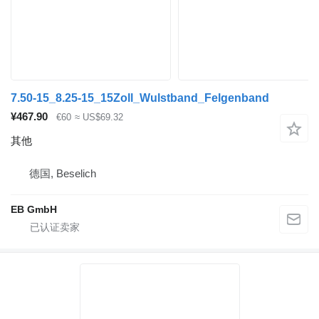
7.50-15_8.25-15_15Zoll_Wulstband_Felgenband
¥467.90
€60
≈ US$69.32
其他
德国, Beselich
EB GmbH