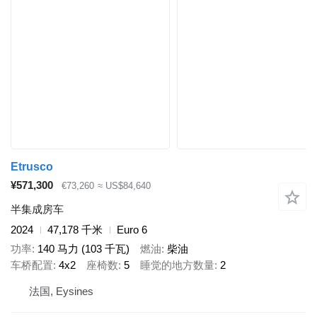
Etrusco
¥571,300
€73,260
≈ US$84,640
半集成房车
2024
47,178 千米
Euro 6
功率
140 马力 (103 千瓦)
燃油
柴油
车桥配置
4x2
座椅数
5
睡觉的地方数量
2
法国, Eysines