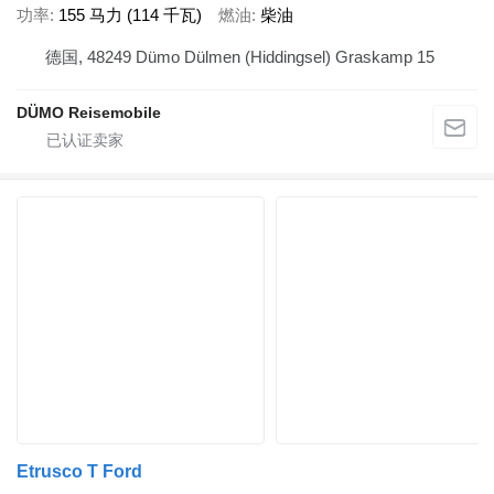
功率
155 马力 (114 千瓦)
燃油
柴油
德国, 48249 Dümo Dülmen (Hiddingsel) Graskamp 15
DÜMO Reisemobile
Etrusco T Ford