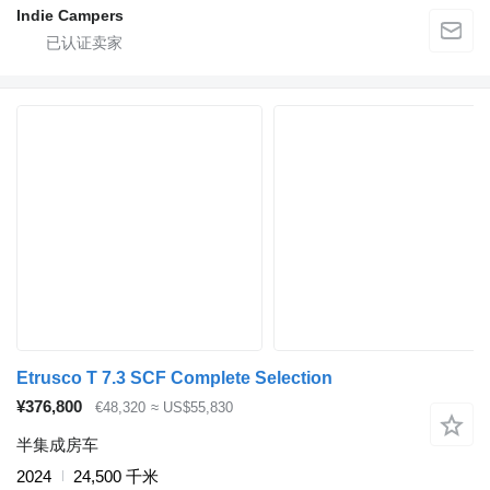
Indie Campers
Etrusco T 7.3 SCF Complete Selection
¥376,800
€48,320
≈ US$55,830
半集成房车
2024
24,500 千米