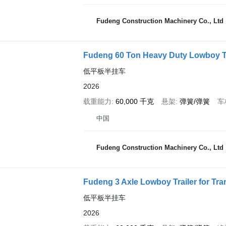
Fudeng Construction Machinery Co., Ltd
Fudeng 60 Ton Heavy Duty Lowboy Tra
低平板半挂车
2026
载重能力
60,000 千克
悬架
弹簧/弹簧
车
中国
Fudeng Construction Machinery Co., Ltd
Fudeng 3 Axle Lowboy Trailer for Tr
低平板半挂车
2026