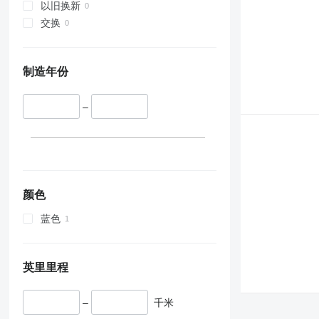
以旧换新
交换
制造年份
–
颜色
蓝色
英里里程
–
千米