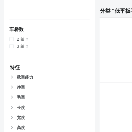
分类 "低平板
车桥数
2 轴
3 轴
特征
载重能力
净重
毛重
长度
宽度
高度