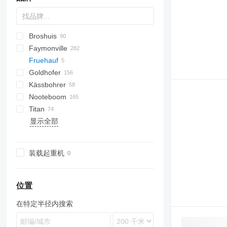
Broshuis
S44315CHC
PS
SFCL
S-series
KIS
Faymonville
NN
2 series
BPDO
SG
P-series
19
Fruehauf
3 series
37
MAX
DTS
Goldhofer
4 series
Multi
SDS
Oplegger
Kässbohrer
5 series
SPZ
SZS
SPZ
NTG
SDS-H
99981
TO
S-series
D-series
GTS
SD
Nooteboom
6 series
STBZ
STN
STTM3N
S-series
LB
O-3
MAX100
MAC
MPG
T-series
Titan
E series
STN
STPA
SLA
MTS
EURO
SXD
NPL
C70
Kaiser
EuroCompact
S-series
TCH
4.SOU
显示全部
STZ
STZ
MCO
STB
GL
SP
SZ
S 327
NJ
OZ
THP
OSD
GMO
TU
OSDS
装载起重机
OVB
位置
在特定半径内搜索