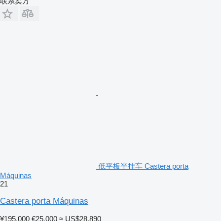
联系卖方
低平板半挂车 Castera porta
Máquinas
21
Castera porta Máquinas
¥195,000
€25,000
≈ US$28,890