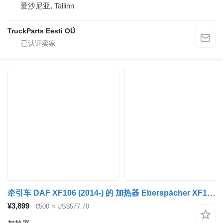
爱沙尼亚, Tallinn
TruckParts Eesti OÜ
牵引车 DAF XF106 (2014-) 的 加热器 Eberspächer XF106 (01.14-) D8W 252597
¥3,899
€500
≈ US$577.70