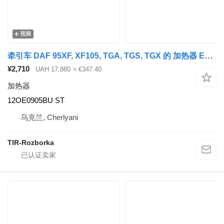
视频
牵引车 DAF 95XF, XF105, TGA, TGS, TGX 的 加热器 Eberspächer OBIGRIVACh AVTONOMNIY KOMPL. EBERSPACHER D4S D4S35KW 12OE0905BU ST
¥2,710
UAH 17,880
≈ €347.40
加热器
12OE0905BU ST
乌克兰, Cherlyani
TIR-Rozborka