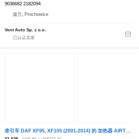
9036682 2182094
波兰, Prochowice
Vent Auto Sp. z o.o.
牵引车 DAF XF95, XF105 (2001-2014) 的 加热器 AIRTRONIC,EBERSPÄCHER XF105 (01.05-) 252272
¥1,535